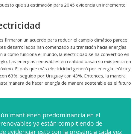
o, puesto que su estimación para 2045 evidencia un incremento
ectricidad
s firmaron un acuerdo para reducir el cambio climático parece
íses desarrollados han comenzado su transición hacia energías
n a cómo funciona el mundo, la electricidad se ha convertido en
iglo. Las energías renovables en realidad basan su existencia en
róximo. El país que más electricidad generó por energía eólica y
a con 63%, seguido por Uruguay con 43%. Entonces, la manera
 esta manera de hacer energía de manera sostenible es el futuro
 aún mantienen predominancia en el
 renovables ya están compitiendo de
e evidenciar esto con la presencia cada vez