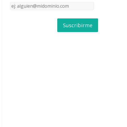
Dirección
de
correo