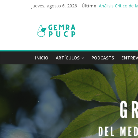
jueves, agosto 6, 2026
Último:
Análisis Crítico de
Las Ciudades Espo
Los jóvenes y el re
Contaminación del 
Cambios del régime
INICIO
ARTÍCULOS
PODCASTS
ENTREV