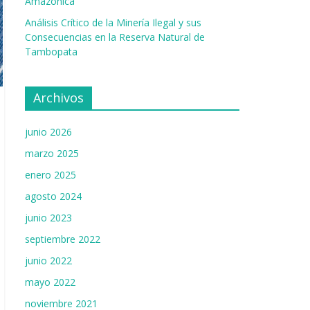
h
Amazónica
a
Análisis Crítico de la Minería Ilegal y sus
Consecuencias en la Reserva Natural de
n
Tambopata
n
el
Archivos
junio 2026
marzo 2025
enero 2025
agosto 2024
junio 2023
septiembre 2022
junio 2022
mayo 2022
noviembre 2021