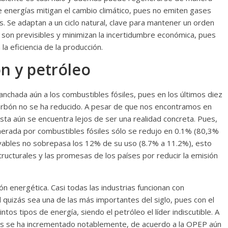
 de energías mitigan el cambio climático, pues no emiten gases
 Se adaptan a un ciclo natural, clave para mantener un orden
 son previsibles y minimizan la incertidumbre económica, pues
a eficiencia de la producción.
ón y petróleo
nchada aún a los combustibles fósiles, pues en los últimos diez
carbón no se ha reducido. A pesar de que nos encontramos en
sta aún se encuentra lejos de ser una realidad concreta. Pues,
erada por combustibles fósiles sólo se redujo en 0.1% (80,3%
vables no sobrepasa los 12% de su uso (8.7% a 11.2%), esto
tructurales y las promesas de los países por reducir la emisión
n energética. Casi todas las industrias funcionan con
ad quizás sea una de las más importantes del siglo, pues con el
os tipos de energía, siendo el petróleo el líder indiscutible. A
les se ha incrementado notablemente, de acuerdo a la OPEP aún