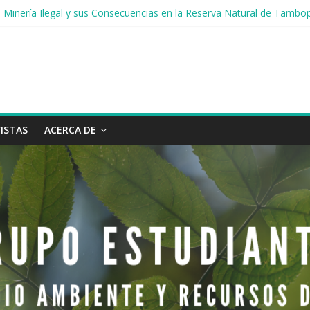
 la Minería Ilegal y sus Consecuencias en la Reserva Natural de Tambo
nja
to del agua
aire: grupos afectados y medidas de prevención
n de lluvias en la cuenca Amazónica
ISTAS
ACERCA DE