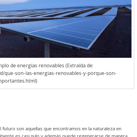
plo de energías renovables (Extraída de:
dad/que-son-las-energias-renovables-y-porque-son-
mportantes.html)
l futuro son aquellas que encontramos en la naturaleza en
ambiente es casi nulo y además puede regenerarse de manera