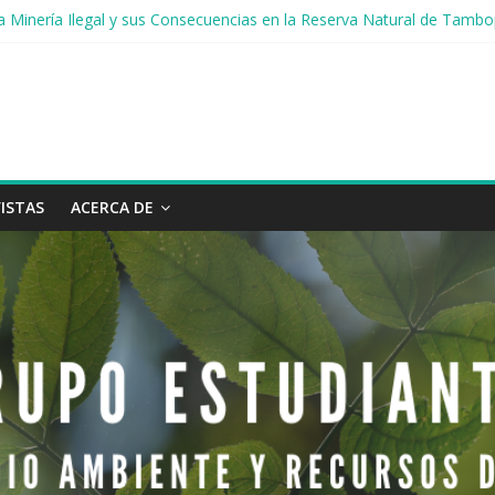
e la Minería Ilegal y sus Consecuencias en la Reserva Natural de Tamb
nja
eto del agua
aire: grupos afectados y medidas de prevención
n de lluvias en la cuenca Amazónica
ISTAS
ACERCA DE