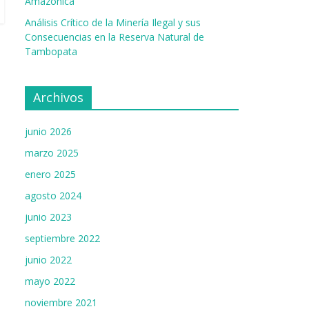
h
Amazónica
a
Análisis Crítico de la Minería Ilegal y sus
Consecuencias en la Reserva Natural de
n
Tambopata
n
el
Archivos
junio 2026
marzo 2025
enero 2025
agosto 2024
junio 2023
septiembre 2022
junio 2022
mayo 2022
noviembre 2021