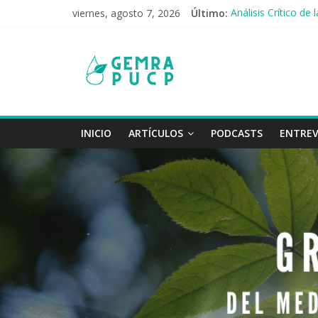
viernes, agosto 7, 2026
Último:
Análisis Crítico d
Las Ciudades Espo
Los jóvenes y el r
Contaminación del 
Cambios del régime
INICIO
ARTÍCULOS
PODCASTS
ENTREV