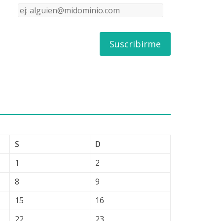
Dirección
de
correo
S
D
1
2
8
9
15
16
22
23