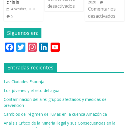
crisis
2020
desactivados
Comentarios
4 octubre, 2020
desactivados
5
Síguenos en:
F
T
In
Li
Y
ac
w
st
n
o
e
itt
a
k
u
Entradas recientes
b
er
gr
e
T
o
a
dI
u
Las Ciudades Esponja
o
m
n
b
Los jóvenes y el reto del agua
k
e
Contaminación del aire: grupos afectados y medidas de
prevención
C
Cambios del régimen de lluvias en la cuenca Amazónica
h
Análisis Crítico de la Minería Ilegal y sus Consecuencias en la