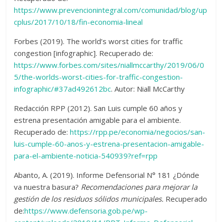
https://www.prevencionintegral.com/comunidad/blog/up
cplus/2017/10/18/fin-economia-lineal
Forbes (2019). The world’s worst cities for traffic
congestion [infographic]. Recuperado de:
https://www.forbes.com/sites/niallmccarthy/2019/06/0
5/the-worlds-worst-cities-for-traffic-congestion-
infographic/#37ad492612bc
. Autor: Niall McCarthy
Redacción RPP (2012). San Luis cumple 60 años y
estrena presentación amigable para el ambiente.
Recuperado de:
https://rpp.pe/economia/negocios/san-
luis-cumple-60-anos-y-estrena-presentacion-amigable-
para-el-ambiente-noticia-540939?ref=rpp
Abanto, A. (2019). Informe Defensorial N° 181 ¿Dónde
va nuestra basura?
Recomendaciones para mejorar la
gestión de los residuos sólidos municipales.
Recuperado
de:
https://www.defensoria.gob.pe/wp-