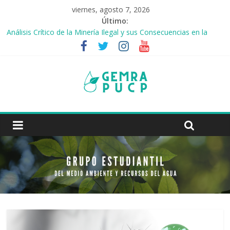
viernes, agosto 7, 2026
Último:
Análisis Crítico de la Minería Ilegal y sus Consecuencias en la
Reserva Natural de Tambopata
Las Ciudades Esponja
Los jóvenes y el reto del agua
Contaminación del aire: grupos afectados y medidas de
prevención
Cambios del régimen de lluvias en la cuenca Amazónica