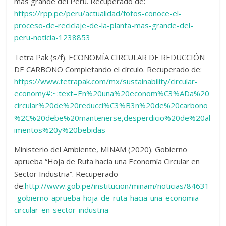
más grande del Perú. Recuperado de:
https://rpp.pe/peru/actualidad/fotos-conoce-el-
proceso-de-reciclaje-de-la-planta-mas-grande-del-
peru-noticia-1238853
Tetra Pak (s/f). ECONOMÍA CIRCULAR DE REDUCCIÓN
DE CARBONO Completando el círculo. Recuperado de:
https://www.tetrapak.com/mx/sustainability/circular-
economy#:~:text=En%20una%20econom%C3%ADa%20
circular%20de%20reducci%C3%B3n%20de%20carbono
%2C%20debe%20mantenerse,desperdicio%20de%20al
imentos%20y%20bebidas
Ministerio del Ambiente, MINAM (2020). Gobierno
aprueba “Hoja de Ruta hacia una Economía Circular en
Sector Industria”. Recuperado
de:
http://www.gob.pe/institucion/minam/noticias/84631
-gobierno-aprueba-hoja-de-ruta-hacia-una-economia-
circular-en-sector-industria