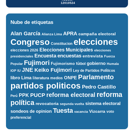
12010524
Nube de etiquetas
Alan García
APRA
campaña electoral
Alianza Lima
elecciones
Congreso
Constitucion
Elecciones Municipales
elecciones 2026
elecciones
encuestas
Encuesta
entrevista
presidenciales
Fuerza
Fujimori
gobierno
Fujimorismo
fútbol
Popular
Humala
JNE
Keiko Fujimori
Ley de Partidos Políticos
IOP
IU
Parlamento
ONPE
libro
Lima
literatura
medios
partidos politicos
Pedro Castillo
reforma
reforma electoral
PUCP
PPK
Perú
política
sistema electoral
revocatoria
segunda vuelta
Tuesta
sondeos de opinion
Vizcarra
voto
vacancia
preferencial