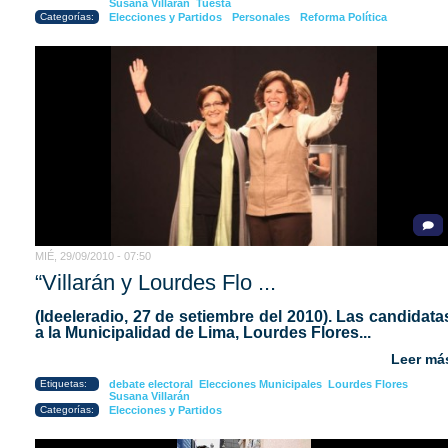
Susana Villarán
Tuesta
Categorías:
Elecciones y Partidos
Personales
Reforma Política
MIÉ, 29/09/2010 - 07:50
“Villarán y Lourdes Flo ...
(Ideeleradio, 27 de setiembre del 2010).
Las candidata
a la Municipalidad de Lima, Lourdes Flores...
Leer má
Etiquetas:
debate electoral
Elecciones Municipales
Lourdes Flores
Susana Villarán
Categorías:
Elecciones y Partidos