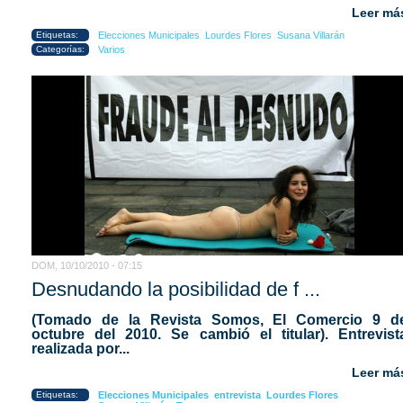
Leer má
Etiquetas:
Elecciones Municipales
Lourdes Flores
Susana Villarán
Categorías:
Varios
DOM, 10/10/2010 - 07:15
Desnudando la posibilidad de f ...
(Tomado de la Revista Somos, El Comercio 9 d
octubre del 2010. Se cambió el titular). Entrevist
realizada por...
Leer má
Etiquetas:
Elecciones Municipales
entrevista
Lourdes Flores