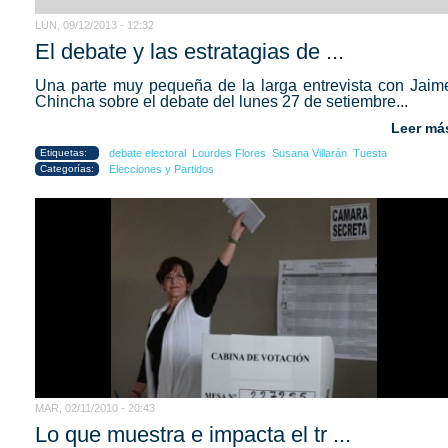
LUN, 09/12/2013 - 12:32
El debate y las estratagias de ...
Una parte muy pequeña de la larga entrevista con Jaim
Chincha sobre el debate del lunes 27 de setiembre...
Leer má
Etiquetas:
debate electoral
Lourdes Flores
Susana Villarán
Tuesta
Categorías:
Elecciones y Partidos
MAR, 02/11/2010 - 20:43
Lo que muestra e impacta el tr ...