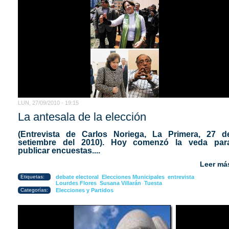
LUN, 27/09/2010 - 19:15
La antesala de la elección
(Entrevista de Carlos Noriega, La Primera, 27 d
setiembre del 2010).
Hoy comenzó la veda par
publicar encuestas....
Leer má
Etiquetas:
debate electoral
Elecciones Municipales
entrevista
Lourdes Flores
Susana Villarán
Tuesta
Categorías:
Elecciones y Partidos