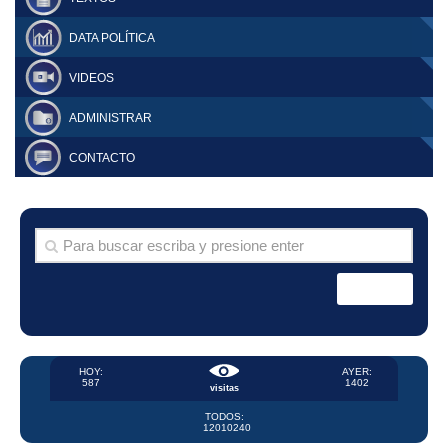
DATA POLÍTICA
VIDEOS
ADMINISTRAR
CONTACTO
HOY:
AYER:
587
1402
visitas
TODOS:
12010240