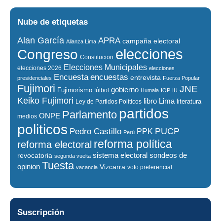
Nube de etiquetas
Alan García
APRA
campaña electoral
Alianza Lima
elecciones
Congreso
Constitucion
Elecciones Municipales
elecciones 2026
elecciones
encuestas
Encuesta
entrevista
presidenciales
Fuerza Popular
Fujimori
JNE
gobierno
Fujimorismo
fútbol
Humala
IOP
IU
Keiko Fujimori
libro
Lima
literatura
Ley de Partidos Políticos
partidos
Parlamento
ONPE
medios
politicos
PUCP
Pedro Castillo
PPK
Perú
reforma política
reforma electoral
sistema electoral
revocatoria
sondeos de
segunda vuelta
Tuesta
opinion
Vizcarra
voto preferencial
vacancia
Suscripción