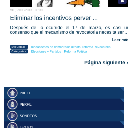
VIE, 29/03/2013 - 08:30
Eliminar los incentivos perver ...
Después de lo ocurrido el 17 de marzo, es casi u
consenso que el mecanismo de revocatoria necesita ser...
Leer má
Etiquetas:
mecanismos de democracia directa
reforma
revocatoria
Categorías:
Elecciones y Partidos
Reforma Política
Página siguiente 
INICIO
PERFIL
SONDEOS
TEXTOS