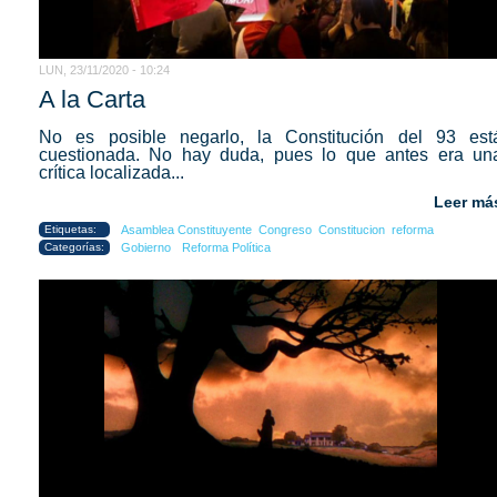
LUN, 23/11/2020 - 10:24
A la Carta
No es posible negarlo, la Constitución del 93 est
cuestionada. No hay duda, pues lo que antes era un
crítica localizada...
Leer má
Etiquetas:
Asamblea Constituyente
Congreso
Constitucion
reforma
Categorías:
Gobierno
Reforma Política