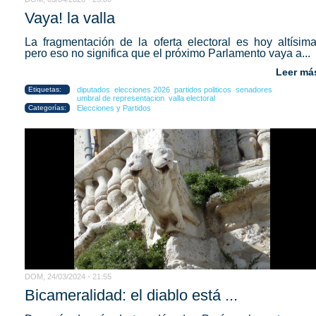
Vaya! la valla
La fragmentación de la oferta electoral es hoy altísima
pero eso no significa que el próximo Parlamento vaya a...
Leer má
Etiquetas:
diputados
elecciones 2026
partidos politicos
senadores
umbral de representacion
valla electoral
Categorías:
Elecciones y Partidos
DOM, 24/03/2024 - 21:55
Bicameralidad: el diablo está ...