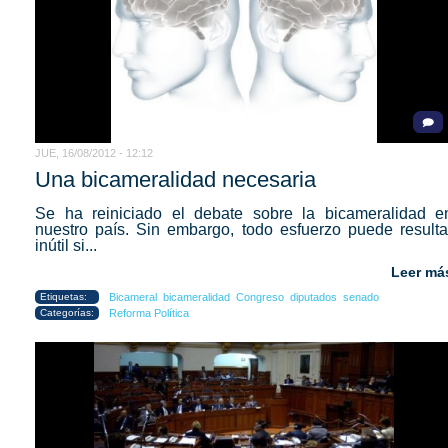
JUE, 16/08/2012 - 12:12
Una bicameralidad necesaria
Se ha reiniciado el debate sobre la bicameralidad e
nuestro país. Sin embargo, todo esfuerzo puede resulta
inútil si...
Leer má
Etiquetas:
Bicameral
bicameralidad
Congreso
diputados
senado
Categorías:
Reforma Política