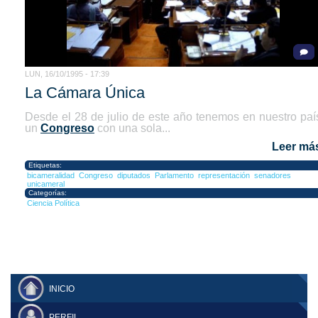
LUN, 16/10/1995 - 17:39
La Cámara Única
Desde el 28 de julio de este año tenemos en nuestro paí
un
Congreso
con una sola...
Leer má
Etiquetas:
bicameralidad
Congreso
diputados
Parlamento
representación
senadores
unicameral
Categorías:
Ciencia Política
INICIO
PERFIL