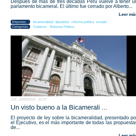
Después de más de tres décadas Perú vuelve a tener u
parlamento bicameral. El último fue cerrado por Alberto...
Leer má
Etiquetas:
bicameralidad
diputados
reforma política
senado
Categorías:
Gobierno
Reforma Política
JUE, 16/08/2018 - 22:37
Un visto bueno a la Bicamerali ...
El proyecto de ley sobre la bicameralidad, presentado po
el Ejecutivo, es el más importante de todas las propuesta
de...
Leer má