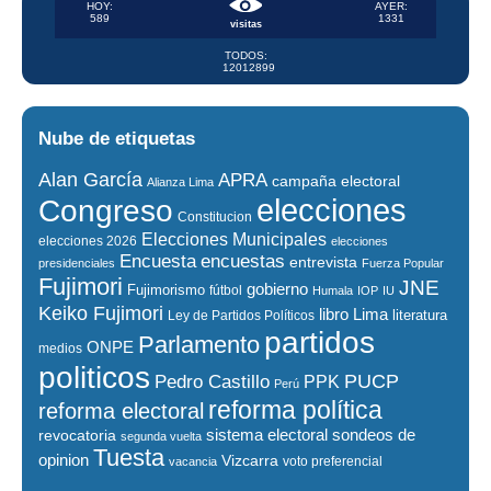
HOY:
AYER:
589
1331
visitas
TODOS:
12012899
Nube de etiquetas
Alan García
APRA
campaña electoral
Alianza Lima
elecciones
Congreso
Constitucion
Elecciones Municipales
elecciones 2026
elecciones
encuestas
Encuesta
entrevista
presidenciales
Fuerza Popular
Fujimori
JNE
gobierno
Fujimorismo
fútbol
Humala
IOP
IU
Keiko Fujimori
libro
Lima
literatura
Ley de Partidos Políticos
partidos
Parlamento
ONPE
medios
politicos
PUCP
Pedro Castillo
PPK
Perú
reforma política
reforma electoral
sistema electoral
revocatoria
sondeos de
segunda vuelta
Tuesta
opinion
Vizcarra
voto preferencial
vacancia