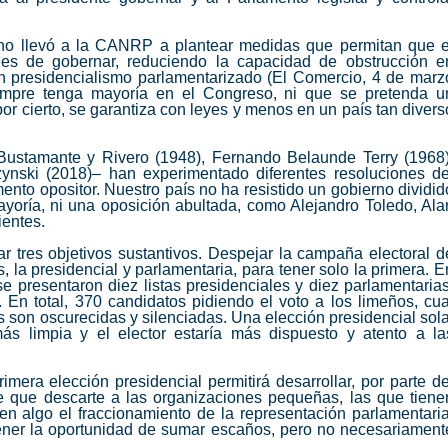
no llevó a la
CANRP
a plantear medidas que permitan que e
ades de gobernar, reduciendo la capacidad de obstrucción e
 un presidencialismo parlamentarizado (El Comercio, 4 de marz
empre tenga mayoría en el
Congreso
, ni que se pretenda u
por cierto, se garantiza con leyes y menos en un país tan divers
Bustamante y Rivero (1948), Fernando Belaunde Terry (1968)
ynski (2018)– han experimentado diferentes resoluciones de
mento
opositor. Nuestro país no ha resistido un gobierno dividid
ayoría, ni una oposición abultada, como Alejandro Toledo, Ala
ientes.
ar tres objetivos sustantivos. Despejar la campaña electoral d
, la presidencial y parlamentaria, para tener solo la primera. E
e presentaron diez listas presidenciales y diez parlamentarias
 En total, 370 candidatos pidiendo el voto a los limeños, cua
 son oscurecidas y silenciadas. Una elección presidencial sola
ás limpia y el elector estaría más dispuesto y atento a la
imera elección presidencial permitirá desarrollar, por parte de
le que descarte a las organizaciones pequeñas, las que tiene
 en algo el fraccionamiento de la representación parlamentaria
 tener la oportunidad de sumar escaños, pero no necesariament