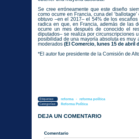
Se cree erróneamente que este diseño siemp
como ocurre en Francia, cuna del ‘ballotage
obtuvo –en el 2017– el 54% de los escaños 
radica en que, en Francia, además de las do
ocurre un mes después de conocido el resu
diputados– se realiza por circunscripciones 
posibilidad de una mayoría absoluta es muy a
moderados
(El Comercio, lunes 15 de abril 
*El autor fue presidente de la Comisión de Alt
-
Etiquetas:
reforma
reforma política
Categorías:
Reforma Política
DEJA UN COMENTARIO
Comentario