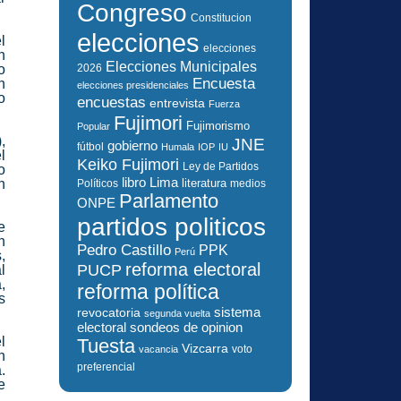
Congreso
Constitucion
elecciones
l
elecciones
n
Elecciones Municipales
2026
o
Encuesta
n
elecciones presidenciales
o
encuestas
entrevista
Fuerza
Fujimori
Fujimorismo
Popular
,
JNE
gobierno
fútbol
Humala
IOP
IU
l
Keiko Fujimori
Ley de Partidos
o
libro
Lima
literatura
n
Políticos
medios
Parlamento
ONPE
partidos politicos
e
n
Pedro Castillo
PPK
Perú
,
reforma electoral
PUCP
l
,
reforma política
s
sistema
revocatoria
segunda vuelta
electoral
sondeos de opinion
l
Tuesta
Vizcarra
voto
vacancia
n
preferencial
.
e