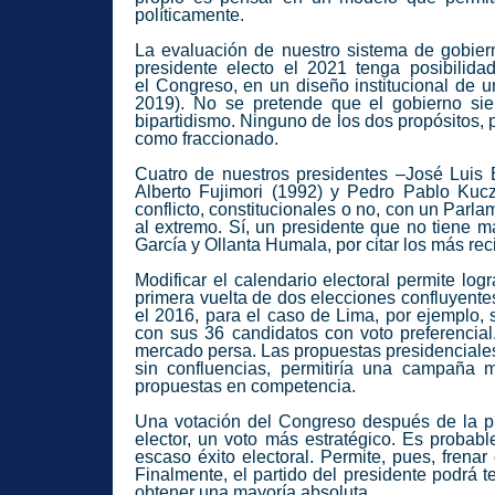
políticamente.
La evaluación de nuestro sistema de gobier
presidente electo el 2021 tenga posibilid
el
Congreso
, en un diseño institucional de
2019). No se pretende que el gobierno si
bipartidismo. Ninguno de los dos propósitos, 
como fraccionado.
Cuatro de nuestros presidentes –José Luis 
Alberto Fujimori (1992) y Pedro Pablo Kucz
conflicto, constitucionales o no, con un
Parla
al extremo. Sí, un presidente que no tiene m
García y Ollanta Humala, por citar los más rec
Modificar el
calendario electoral
permite logr
primera vuelta de dos elecciones confluyentes
el 2016, para el caso de Lima, por ejemplo, s
con sus 36 candidatos con voto preferencial.
mercado persa. Las propuestas presidenciales
sin confluencias, permitiría una campaña m
propuestas en competencia.
Una votación del
Congreso
después de la pr
elector, un voto más estratégico. Es probab
escaso éxito electoral. Permite, pues, frenar
Finalmente, el partido del presidente podrá
obtener una mayoría absoluta.