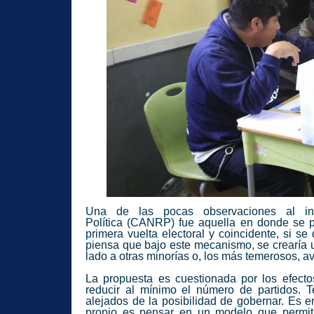
Una de las pocas observaciones al 
Política
(CANRP)
fue aquella en donde se 
primera vuelta electoral y coincidente, si se
piensa que bajo este mecanismo, se crearía una
lado a otras minorías o, los más temerosos, a
La propuesta es cuestionada por los efectos
reducir al mínimo el número de partidos. 
alejados de la posibilidad de gobernar. Es en
propio es pensar en un modelo que permit