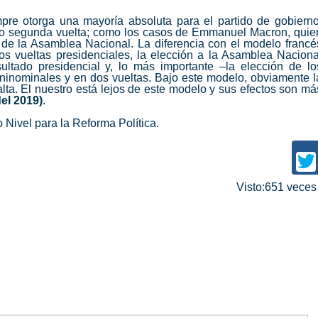
re otorga una mayoría absoluta para el partido de gobierno
’ o segunda vuelta; como los casos de Emmanuel Macron, quie
de la Asamblea Nacional. La diferencia con el modelo francé
s vueltas presidenciales, la elección a la Asamblea Naciona
ltado presidencial y, lo más importante –la elección de lo
uninominales y en dos vueltas. Bajo este modelo, obviamente l
lta. El nuestro está lejos de este modelo y sus efectos son má
del 2019)
.
o Nivel para la Reforma Política.
Visto:651 vece