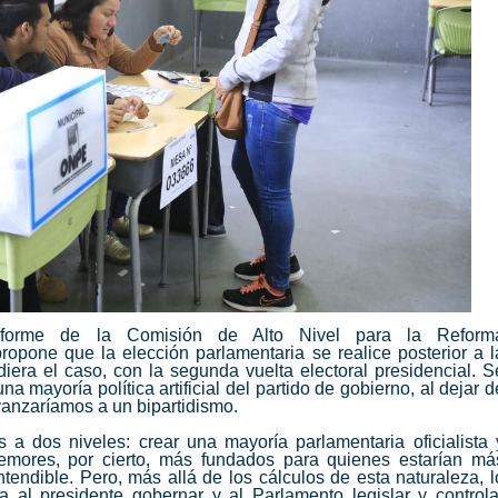
informe de la
Comisión de Alto Nivel para la Reform
propone que la
elección parlamentaria
se realice posterior a l
 diera el caso, con la segunda vuelta electoral presidencial. S
 mayoría política artificial del partido de gobierno, al dejar d
vanzaríamos a un bipartidismo.
 a dos niveles: crear una mayoría parlamentaria oficialista 
Temores, por cierto, más fundados para quienes estarían má
tendible. Pero, más allá de los cálculos de esta naturaleza, l
a al presidente gobernar y al
Parlamento
legislar y controla