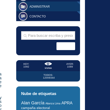
ADMINISTRAR
CONTACTO
HOY:
AYER:
1092
1089
visitas
a
TODOS:
a
12009344
e
e
Nube de etiquetas
y
s
Alan García
APRA
Alianza Lima
o
campaña electoral
r