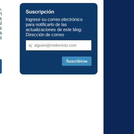
,
Suscripción
n
s
Ingrese su correo electrónico
l
para notificarlo de las
s
actualizaciones de este blog:
a
Dirección de correo
s
Dirección
de
correo
s