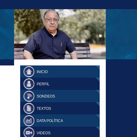
23-11-18 MAURICIO MALCA POPOVICH
FERNANDO TUESTA SUPLEMENTO
INICIO
DOMINGO
PERFIL
SONDEOS
TEXTOS
DATA POLÍTICA
VIDEOS