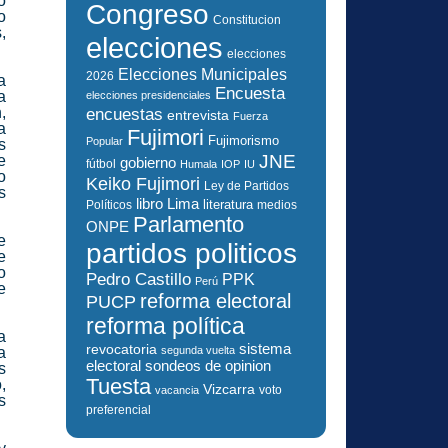
o
Congreso
o
Constitucion
,
elecciones
elecciones
Elecciones Municipales
2026
a
Encuesta
a
elecciones presidenciales
,
encuestas
entrevista
Fuerza
a
Fujimori
Fujimorismo
Popular
s
JNE
e
gobierno
fútbol
Humala
IOP
IU
o
Keiko Fujimori
Ley de Partidos
s
libro
Lima
literatura
Políticos
medios
Parlamento
ONPE
e
partidos politicos
e
o
Pedro Castillo
PPK
Perú
e
reforma electoral
PUCP
reforma política
a
sistema
revocatoria
a
segunda vuelta
electoral
sondeos de opinion
s
Tuesta
,
Vizcarra
voto
vacancia
s
preferencial