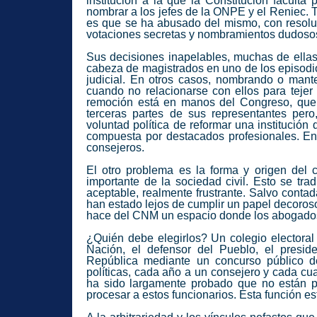
institución a la que la Constitución faculta 
nombrar a los jefes de la ONPE y el Reniec. T
es que se ha abusado del mismo, con resolu
votaciones secretas y nombramientos dudoso
Sus decisiones inapelables, muchas de ellas 
cabeza de magistrados en uno de los episodio
judicial. En otros casos, nombrando o mant
cuando no relacionarse con ellos para tejer 
remoción está en manos del Congreso, que 
terceras partes de sus representantes per
voluntad política de reformar una institución
compuesta por destacados profesionales. En l
consejeros.
El otro problema es la forma y origen del 
importante de la sociedad civil. Esto se tr
aceptable, realmente frustrante. Salvo conta
han estado lejos de cumplir un papel decoros
hace del
CNM
un espacio donde los abogados
¿Quién debe elegirlos? Un colegio electoral 
Nación, el defensor del Pueblo, el preside
República mediante un concurso público de
políticas, cada año a un consejero y cada cua
ha sido largamente probado que no están p
procesar a estos funcionarios. Esta función e