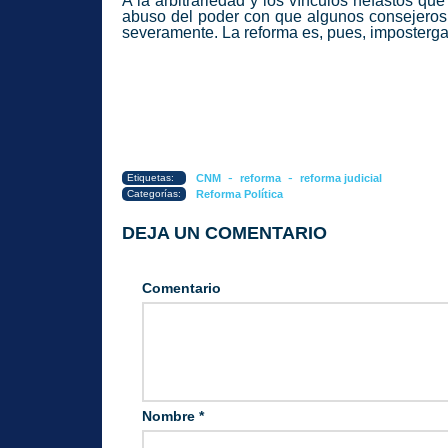
A la arbitrariedad y los vínculos nefastos qu
abuso del poder con que algunos consejeros s
severamente. La reforma es, pues, imposterg
-
-
Etiquetas:
CNM
reforma
reforma judicial
Categorías:
Reforma Política
DEJA UN COMENTARIO
Comentario
Nombre
*