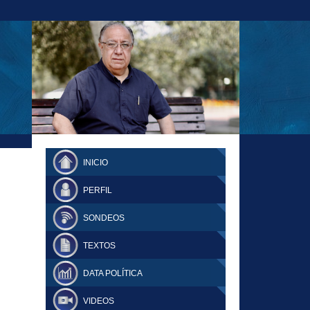
23-11-18 MAURICIO MALCA POPOVICH
FERNANDO TUESTA SUPLEMENTO
INICIO
DOMINGO
PERFIL
SONDEOS
TEXTOS
DATA POLÍTICA
VIDEOS