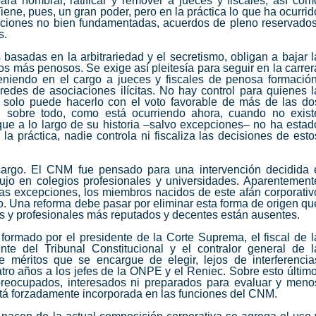
para nombrar, ratificar y remover a jueces y fiscales, así com
iene, pues, un gran poder, pero en la práctica lo que ha ocurrid
ciones no bien fundamentadas, acuerdos de pleno reservados
s.
basadas en la arbitrariedad y el secretismo, obligan a bajar l
s más penosos. Se exige así pleitesía para seguir en la carrer
eniendo en el cargo a jueces y fiscales de penosa formación
redes de asociaciones ilícitas. No hay control para quienes l
solo puede hacerlo con el voto favorable de más de las do
o, sobre todo, como está ocurriendo ahora, cuando no exist
 que a lo largo de su historia –salvo excepciones– no ha estad
a práctica, nadie controla ni fiscaliza las decisiones de esto
cargo. El
CNM
fue pensado para una intervención decidida 
adujo en colegios profesionales y universidades. Aparentement
das excepciones, los miembros nacidos de este afán corporativ
o. Una reforma debe pasar por eliminar esta forma de origen qu
 y profesionales más reputados y decentes están ausentes.
formado por el presidente de la Corte Suprema, el fiscal de l
nte del Tribunal Constitucional y el contralor general de l
 méritos que se encargue de elegir, lejos de interferencia
tro años a los jefes de la ONPE y el Reniec. Sobre esto último
reocupados, interesados ni preparados para evaluar y meno
stá forzadamente incorporada en las funciones del
CNM
.