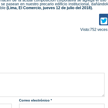
e nacen de la actual composición corporativa se agrega el uso 
e pasean en nuestro precario edificio institucional, dañándol
able
(Lima, El Comercio, jueves 12 de julio del 2018).
Visto:752 vece
Correo electrónico
*