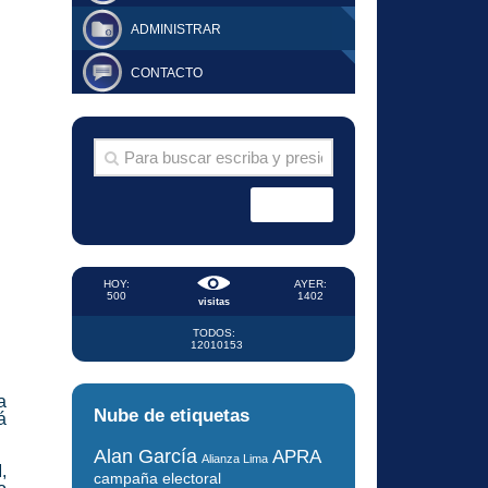
ADMINISTRAR
CONTACTO
HOY:
AYER:
500
1402
visitas
TODOS:
12010153
a
Nube de etiquetas
á
Alan García
APRA
Alianza Lima
M
,
campaña electoral