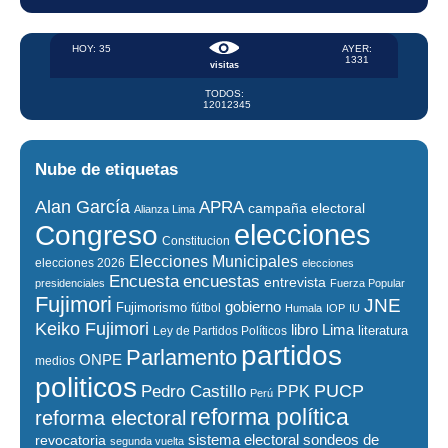
HOY: 35
AYER:
1331
visitas
TODOS:
12012345
Nube de etiquetas
Alan García
APRA
campaña electoral
Alianza Lima
elecciones
Congreso
Constitucion
Elecciones Municipales
elecciones 2026
elecciones
encuestas
Encuesta
entrevista
presidenciales
Fuerza Popular
Fujimori
JNE
gobierno
Fujimorismo
fútbol
Humala
IOP
IU
Keiko Fujimori
libro
Lima
literatura
Ley de Partidos Políticos
partidos
Parlamento
ONPE
medios
politicos
PUCP
Pedro Castillo
PPK
Perú
reforma política
reforma electoral
sistema electoral
revocatoria
sondeos de
segunda vuelta