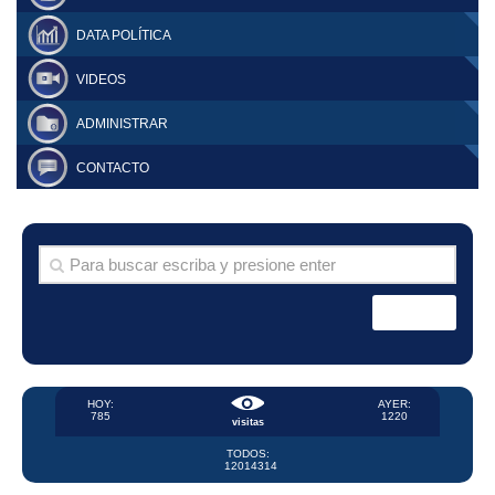
DATA POLÍTICA
VIDEOS
ADMINISTRAR
CONTACTO
HOY:
AYER:
785
1220
visitas
TODOS:
12014314