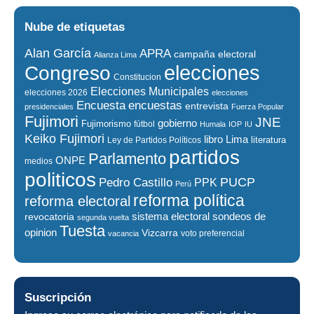
Nube de etiquetas
Alan García
APRA
campaña electoral
Alianza Lima
elecciones
Congreso
Constitucion
Elecciones Municipales
elecciones 2026
elecciones
encuestas
Encuesta
entrevista
presidenciales
Fuerza Popular
Fujimori
JNE
gobierno
Fujimorismo
fútbol
Humala
IOP
IU
Keiko Fujimori
libro
Lima
literatura
Ley de Partidos Políticos
partidos
Parlamento
ONPE
medios
politicos
PUCP
Pedro Castillo
PPK
Perú
reforma política
reforma electoral
sistema electoral
revocatoria
sondeos de
segunda vuelta
Tuesta
opinion
Vizcarra
voto preferencial
vacancia
Suscripción