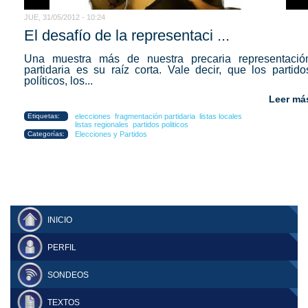
JUE, 31/05/2012 - 10:24
El desafío de la representaci ...
Una muestra más de nuestra precaria representació
partidaria es su raíz corta. Vale decir, que los partido
políticos, los...
Leer má
Etiquetas:
elecciones
fragmentación partidaria
listas locales
listas regionales
partidos politicos
Categorías:
Elecciones y Partidos
INICIO
PERFIL
SONDEOS
TEXTOS