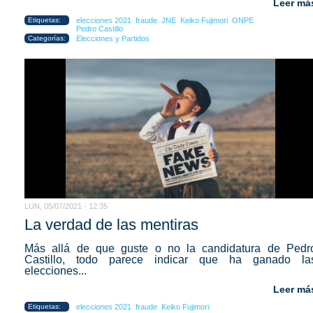
Leer má
Etiquetas:
elecciones 2021
fraude
JNE
Keiko Fujimori
ONPE
Pedro Castillo
Categorías:
Elecciones y Partidos
LUN, 05/07/2021 - 12:35
La verdad de las mentiras
Más allá de que guste o no la candidatura de Pedr
Castillo, todo parece indicar que ha ganado la
elecciones...
Leer má
Etiquetas:
elecciones 2021
fraude
Keiko Fujimori