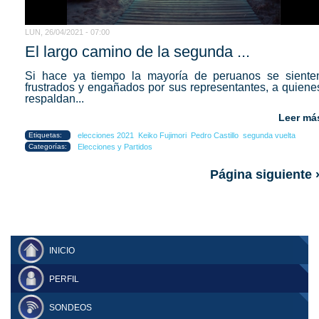
LUN, 26/04/2021 - 07:00
El largo camino de la segunda ...
Si hace ya tiempo la mayoría de peruanos se siente
frustrados y engañados por sus representantes, a quiene
respaldan...
Leer má
Etiquetas:
elecciones 2021
Keiko Fujimori
Pedro Castillo
segunda vuelta
Categorías:
Elecciones y Partidos
Página siguiente 
INICIO
PERFIL
SONDEOS