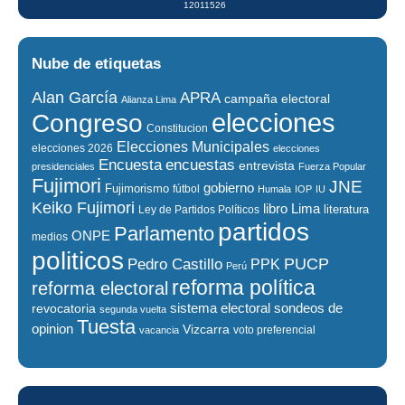
12011526
Nube de etiquetas
Alan García
APRA
campaña electoral
Alianza Lima
elecciones
Congreso
Constitucion
Elecciones Municipales
elecciones 2026
elecciones
encuestas
Encuesta
entrevista
presidenciales
Fuerza Popular
Fujimori
JNE
gobierno
Fujimorismo
fútbol
Humala
IOP
IU
Keiko Fujimori
libro
Lima
literatura
Ley de Partidos Políticos
partidos
Parlamento
ONPE
medios
politicos
PUCP
Pedro Castillo
PPK
Perú
reforma política
reforma electoral
sistema electoral
revocatoria
sondeos de
segunda vuelta
Tuesta
opinion
Vizcarra
voto preferencial
vacancia