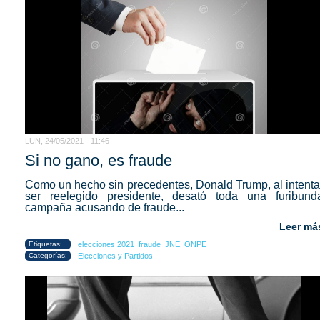
LUN, 24/05/2021 - 11:46
Si no gano, es fraude
Como un hecho sin precedentes, Donald Trump, al intenta
ser reelegido presidente, desató toda una furibund
campaña acusando de fraude...
Leer má
Etiquetas:
elecciones 2021
fraude
JNE
ONPE
Categorías:
Elecciones y Partidos