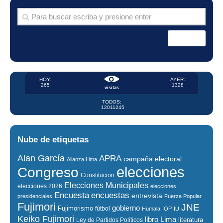
HOY:
AYER:
265
1328
visitas
TODOS:
12011245
Nube de etiquetas
Alan García
APRA
campaña electoral
Alianza Lima
elecciones
Congreso
Constitucion
Elecciones Municipales
elecciones 2026
elecciones
encuestas
Encuesta
entrevista
presidenciales
Fuerza Popular
Fujimori
JNE
gobierno
Fujimorismo
fútbol
Humala
IOP
IU
Keiko Fujimori
libro
Lima
literatura
Ley de Partidos Políticos