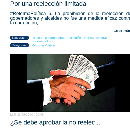
Por una reelección limitada
#ReformaPolítica 6. La prohibición de la reelección d
gobernadores y alcaldes no fue una medida eficaz contr
la corrupción,...
Leer má
Etiquetas:
alcaldes
gobernadores
reelección
reforma electoral
reforma política
Categorías:
Reforma Política
MIÉ, 11/06/2014 - 20:45
¿Se debe aprobar la no reelec ...