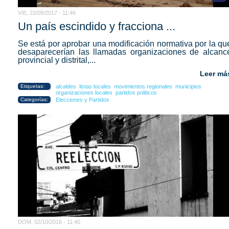
VIE, 22/09/2017 - 11:46
Un país escindido y fracciona ...
Se está por aprobar una modificación normativa por la qu
desaparecerían las llamadas organizaciones de alcanc
provincial y distrital,...
Leer má
Etiquetas:
alcaldes
listas locales
movimientos regionales
municipios
organizaciones locales
partidos politicos
Categorías:
Elecciones y Partidos
DOM, 02/10/2016 - 11:40