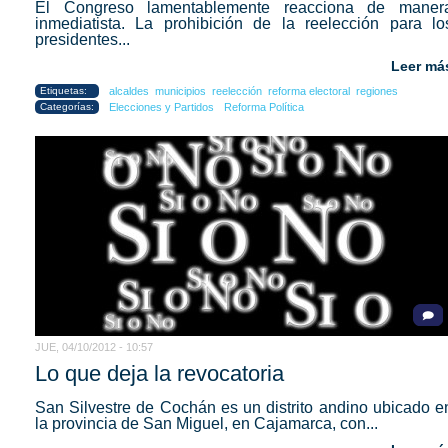
El Congreso lamentablemente reacciona de maner
inmediatista. La prohibición de la reelección para lo
presidentes...
Leer má
Etiquetas:
alcaldes
municipios
reelección
reforma electoral
regiones
Categorías:
Elecciones y Partidos
Reforma Política
JUE, 04/10/2012 - 10:57
Lo que deja la revocatoria
San Silvestre de Cochán es un distrito andino ubicado e
la provincia de San Miguel, en Cajamarca, con...