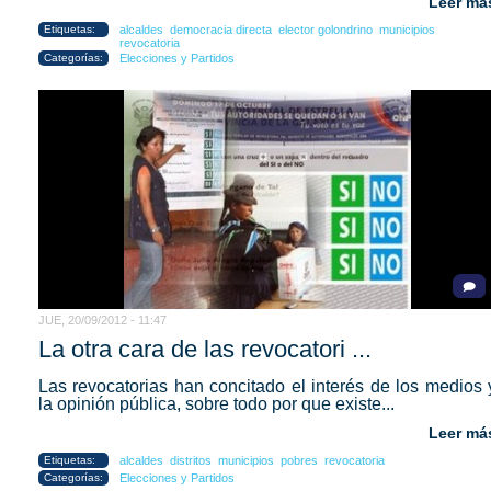
Leer má
Etiquetas:
alcaldes
democracia directa
elector golondrino
municipios
revocatoria
Categorías:
Elecciones y Partidos
JUE, 20/09/2012 - 11:47
La otra cara de las revocatori ...
Las revocatorias han concitado el interés de los medios 
la opinión pública, sobre todo por que existe...
Leer má
Etiquetas:
alcaldes
distritos
municipios
pobres
revocatoria
Categorías:
Elecciones y Partidos