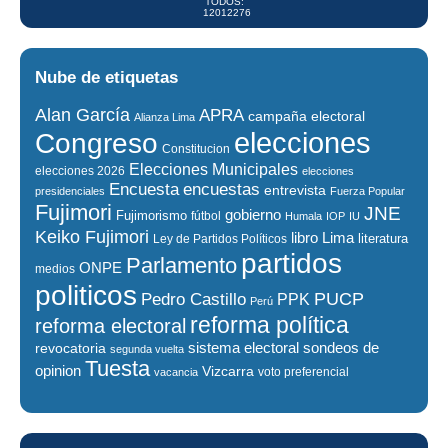
TODOS:
12012276
Nube de etiquetas
Alan García
APRA
campaña electoral
Alianza Lima
elecciones
Congreso
Constitucion
Elecciones Municipales
elecciones 2026
elecciones
encuestas
Encuesta
entrevista
presidenciales
Fuerza Popular
Fujimori
JNE
gobierno
Fujimorismo
fútbol
Humala
IOP
IU
Keiko Fujimori
libro
Lima
literatura
Ley de Partidos Políticos
partidos
Parlamento
ONPE
medios
politicos
PUCP
Pedro Castillo
PPK
Perú
reforma política
reforma electoral
sistema electoral
revocatoria
sondeos de
segunda vuelta
Tuesta
opinion
Vizcarra
voto preferencial
vacancia