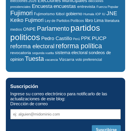
Elecciones Municipales
elecciones 2026
elecciones
encuestas
Encuesta
entrevista
presidenciales
Fuerza Popular
Fujimori
JNE
gobierno
Fujimorismo
fútbol
Humala
IOP
IU
Keiko Fujimori
libro
Lima
literatura
Ley de Partidos Políticos
partidos
Parlamento
ONPE
medios
politicos
PUCP
Pedro Castillo
PPK
Perú
reforma política
reforma electoral
sistema electoral
revocatoria
sondeos de
segunda vuelta
Tuesta
opinion
Vizcarra
voto preferencial
vacancia
Suscripción
Ingrese su correo electrónico para notificarlo de las
actualizaciones de este blog:
Dirección de correo
Dirección
de
correo