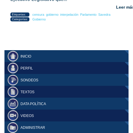
Leer má
Etiquetas:
censura
gobierno
interpelación
Parlamento
Savedra
Categorías:
Gobierno
INICIO
PERFIL
SONDEOS
TEXTOS
DATA POLÍTICA
VIDEOS
ADMINISTRAR