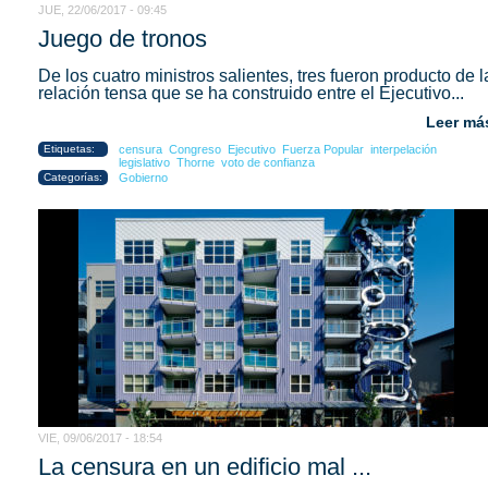
JUE, 22/06/2017 - 09:45
Juego de tronos
De los cuatro ministros salientes, tres fueron producto de l
relación tensa que se ha construido entre el Ejecutivo...
Leer má
Etiquetas:
censura
Congreso
Ejecutivo
Fuerza Popular
interpelación
legislativo
Thorne
voto de confianza
Categorías:
Gobierno
VIE, 09/06/2017 - 18:54
La censura en un edificio mal ...