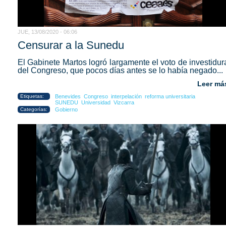
JUE, 13/08/2020 - 06:06
Censurar a la Sunedu
El Gabinete Martos logró largamente el voto de investidur
del Congreso, que pocos días antes se lo había negado...
Leer má
Etiquetas:
Benevides
Congreso
interpelación
reforma universitaria
SUNEDU
Universidad
Vizcarra
Categorías:
Gobierno