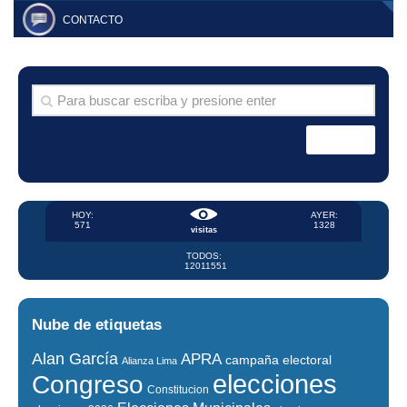
CONTACTO
HOY:
AYER:
571
1328
visitas
TODOS:
12011551
Nube de etiquetas
Alan García
APRA
campaña electoral
Alianza Lima
elecciones
Congreso
Constitucion