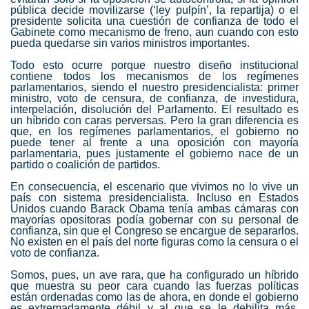
pública decide movilizarse (‘ley pulpín’, la repartija) o el
presidente solicita una cuestión de confianza de todo el
Gabinete como mecanismo de freno, aun cuando con esto
pueda quedarse sin varios ministros importantes.
Todo esto ocurre porque nuestro diseño institucional
contiene todos los mecanismos de los regímenes
parlamentarios, siendo el nuestro presidencialista: primer
ministro, voto de censura, de confianza, de investidura,
interpelación, disolución del Parlamento. El resultado es
un híbrido con caras perversas. Pero la gran diferencia es
que, en los regímenes parlamentarios, el gobierno no
puede tener al frente a una oposición con mayoría
parlamentaria, pues justamente el gobierno nace de un
partido o coalición de partidos.
En consecuencia, el escenario que vivimos no lo vive un
país con sistema presidencialista. Incluso en Estados
Unidos cuando Barack Obama tenía ambas cámaras con
mayorías opositoras podía gobernar con su personal de
confianza, sin que el Congreso se encargue de separarlos.
No existen en el país del norte figuras como la censura o el
voto de confianza.
Somos, pues, un ave rara, que ha configurado un híbrido
que muestra su peor cara cuando las fuerzas políticas
están ordenadas como las de ahora, en donde el gobierno
es extremadamente débil y al que se le debilita más,