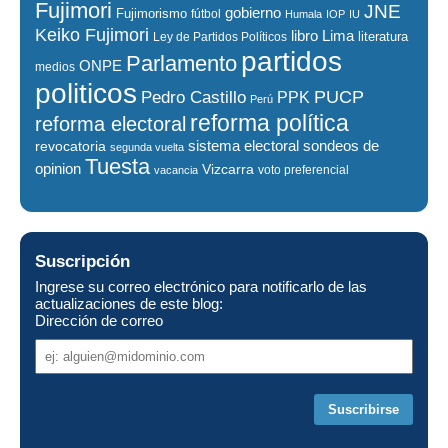
Fujimori
JNE
gobierno
Fujimorismo
fútbol
Humala
IOP
IU
Keiko Fujimori
libro
Lima
literatura
Ley de Partidos Políticos
partidos
Parlamento
ONPE
medios
politicos
PUCP
Pedro Castillo
PPK
Perú
reforma política
reforma electoral
sistema electoral
revocatoria
sondeos de
segunda vuelta
Tuesta
opinion
Vizcarra
voto preferencial
vacancia
Suscripción
Ingrese su correo electrónico para notificarlo de las
actualizaciones de este blog:
Dirección de correo
Dirección
de
correo