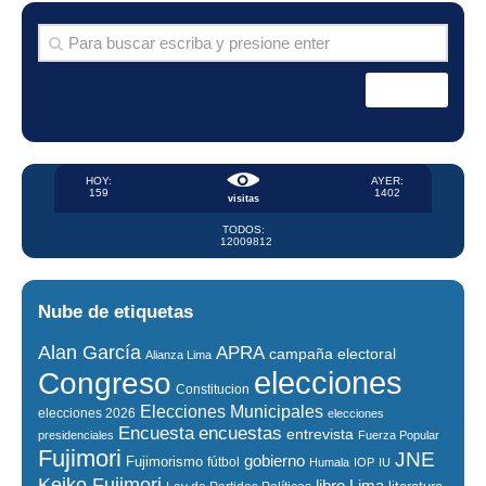
HOY:
AYER:
159
1402
visitas
TODOS:
12009812
Nube de etiquetas
Alan García
APRA
campaña electoral
Alianza Lima
elecciones
Congreso
Constitucion
Elecciones Municipales
elecciones 2026
elecciones
encuestas
Encuesta
entrevista
presidenciales
Fuerza Popular
Fujimori
JNE
gobierno
Fujimorismo
fútbol
Humala
IOP
IU
Keiko Fujimori
libro
Lima