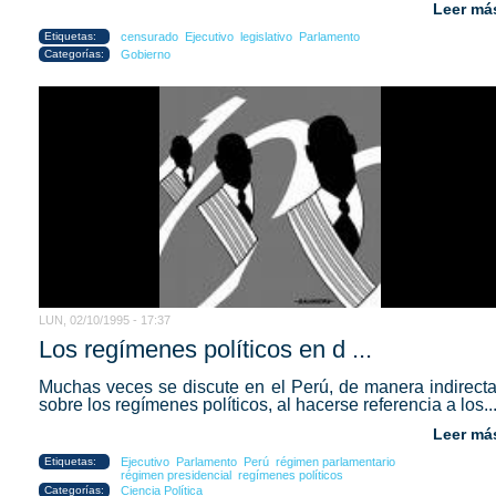
Leer má
Etiquetas:
censurado
Ejecutivo
legislativo
Parlamento
Categorías:
Gobierno
LUN, 02/10/1995 - 17:37
Los regímenes políticos en d ...
Muchas veces se discute en el Perú, de manera indirecta
sobre los regímenes políticos, al hacerse referencia a los..
Leer má
Etiquetas:
Ejecutivo
Parlamento
Perú
régimen parlamentario
régimen presidencial
regímenes políticos
Categorías:
Ciencia Política