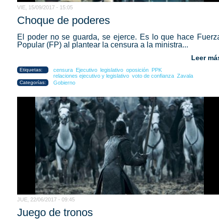
VIE, 15/09/2017 - 15:05
Choque de poderes
El poder no se guarda, se ejerce. Es lo que hace Fuerz
Popular (FP) al plantear la censura a la ministra...
Leer má
Etiquetas:
censura
Ejecutivo
legislativo
oposición
PPK
relaciones ejecutivo y legislativo
voto de confianza
Zavala
Categorías:
Gobierno
JUE, 22/06/2017 - 09:45
Juego de tronos