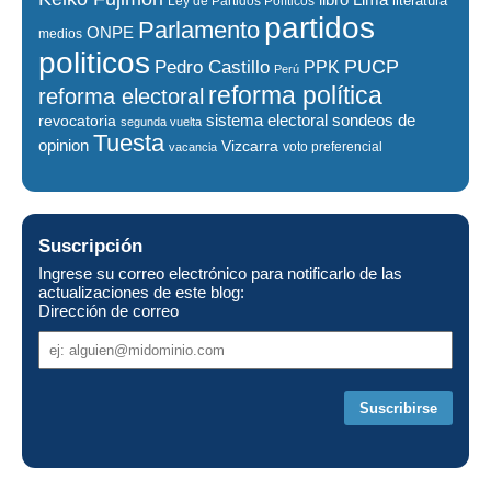
literatura
Ley de Partidos Políticos
partidos
Parlamento
ONPE
medios
politicos
PUCP
Pedro Castillo
PPK
Perú
reforma política
reforma electoral
sistema electoral
revocatoria
sondeos de
segunda vuelta
Tuesta
opinion
Vizcarra
voto preferencial
vacancia
Suscripción
Ingrese su correo electrónico para notificarlo de las
actualizaciones de este blog:
Dirección de correo
Dirección
de
correo