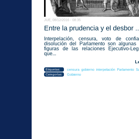
JUE, 08/12/2016 - 08:35
Entre la prudencia y el desbor ..
Interpelación, censura, voto de confi
disolución del Parlamento son algunas
figuras de las relaciones Ejecutivo-Legi
que...
L
Etiquetas:
censura
gobierno
interpelación
Parlamento
S
Categorías:
Gobierno