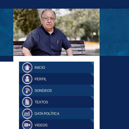
23-11-18 MAURICIO MALCA POPOVICH
FERNANDO TUESTA SUPLEMENTO
INICIO
DOMINGO
PERFIL
SONDEOS
TEXTOS
DATA POLÍTICA
VIDEOS