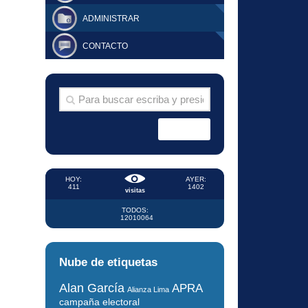
ADMINISTRAR
CONTACTO
HOY:
AYER:
411
1402
visitas
TODOS:
12010064
Nube de etiquetas
Alan García
APRA
Alianza Lima
campaña electoral