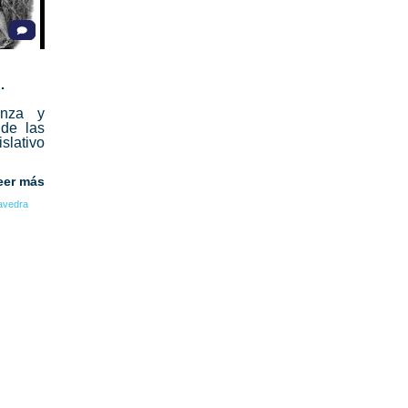
.
anza y
 de las
slativo
eer más
avedra