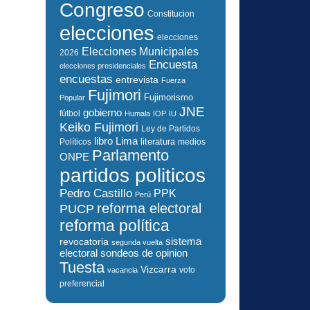
Congreso
Constitucion
elecciones
elecciones
Elecciones Municipales
2026
Encuesta
elecciones presidenciales
encuestas
entrevista
Fuerza
Fujimori
Fujimorismo
Popular
JNE
gobierno
fútbol
Humala
IOP
IU
Keiko Fujimori
Ley de Partidos
libro
Lima
literatura
Políticos
medios
Parlamento
ONPE
partidos politicos
Pedro Castillo
PPK
Perú
reforma electoral
PUCP
reforma política
sistema
revocatoria
segunda vuelta
electoral
sondeos de opinion
Tuesta
Vizcarra
voto
vacancia
preferencial