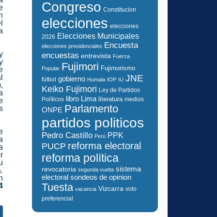
Congreso
e
Constitucion
n
elecciones
l
elecciones
a
Elecciones Municipales
2026
Encuesta
elecciones presidenciales
y
encuestas
entrevista
Fuerza
y
Fujimori
Fujimorismo
e
Popular
l
JNE
gobierno
fútbol
Humala
IOP
IU
,
Keiko Fujimori
Ley de Partidos
a
libro
Lima
literatura
Políticos
medios
e
Parlamento
s
ONPE
partidos politicos
e
Pedro Castillo
PPK
Perú
a
reforma electoral
PUCP
a
r
reforma política
u
sistema
revocatoria
.
segunda vuelta
electoral
sondeos de opinion
n
Tuesta
4
Vizcarra
voto
vacancia
preferencial