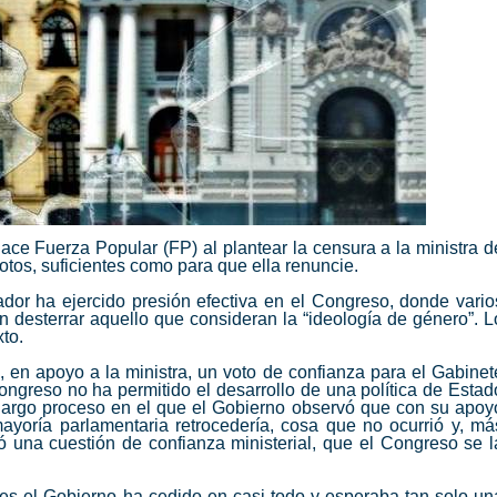
 hace
Fuerza Popular
(FP) al plantear la censura a la ministra d
votos, suficientes como para que ella renuncie.
dor ha ejercido presión efectiva en el Congreso, donde vario
n desterrar aquello que consideran la “ideología de género”. L
to.
 en apoyo a la ministra, un voto de confianza para el Gabinet
ngreso no ha permitido el desarrollo de una política de Estad
argo proceso en el que el Gobierno observó que con su apoy
 mayoría parlamentaria retrocedería, cosa que no ocurrió y, má
ó una cuestión de confianza ministerial, que el Congreso se l
es el Gobierno ha cedido en casi todo y esperaba tan solo un