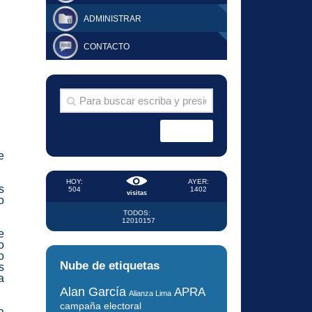
ADMINISTRAR
CONTACTO
e
HOY:
AYER:
s
504
1402
visitas
o
TODOS:
12010157
e
o
o
Nube de etiquetas
s
a
Alan García
APRA
Alianza Lima
campaña electoral
a