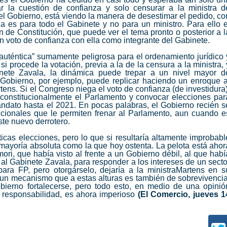
ar la cuestión de confianza y solo censurar a la ministra d
el Gobierno, está viendo la manera de desestimar el pedido, co
a es para todo el Gabinete y no para un ministro. Para ello e
 de Constitución, que puede ver el tema pronto o posterior a l
 un voto de confianza con ella como integrante del Gabinete.
 auténtica” sumamente peligrosa para el ordenamiento jurídico 
si procede la votación, previa a la de la censura a la ministra, 
inete Zavala, la dinámica puede trepar a un nivel mayor d
 Gobierno, por ejemplo, puede replicar haciendo un enroque a
tens
. Si el Congreso niega el voto de confianza (de investidura)
r constitucionalmente el Parlamento y convocar elecciones par
ndato hasta el 2021. En pocas palabras, el Gobierno recién s
ucionales que le permiten frenar al Parlamento, aun cuando e
ste nuevo derrotero.
cas elecciones, pero lo que si resultaría altamente improbabl
ayoría absoluta como la que hoy ostenta. La pelota está ahor
ri, que había visto al frente a un Gobierno débil, al que habí
al Gabinete Zavala, para responder a los intereses de un secto
ra FP, pero otorgárselo, dejaría a la ministra
Martens
en s
o un mecanismo que a estas alturas es también de sobrevivencia
bierno fortalecerse, pero todo esto, en medio de una opinió
o responsabilidad, es ahora imperioso
(El Comercio, jueves 1