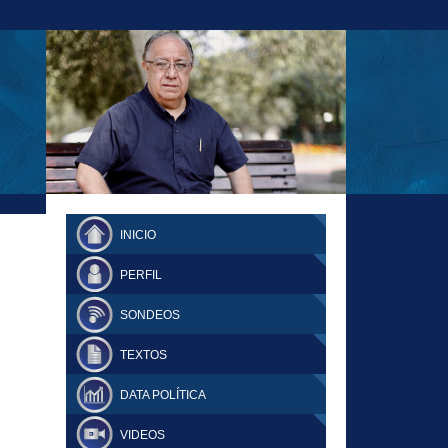
23-11-18 MAURICIO MALCA POPOVICH
FERNANDO TUESTA SUPLEMENTO
INICIO
DOMINGO
PERFIL
SONDEOS
TEXTOS
DATA POLÍTICA
VIDEOS