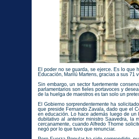
El poder no se guarda, se ejerce. Es lo que
Educación,
Marilú Martens
, gracias a sus 71 
Sin embargo, un sector fuertemente conserva
parlamentarios son fieles portavoces y desea
de la huelga de maestros es tan solo un pretex
El Gobierno sorprendentemente ha solicitado,
que preside Fernando Zavala, dado que el Co
en educación. Lo hace además luego de un l
dubitativo al anterior ministro Saavedra, la
cercanamente, cuando Alfredo Thorne solicit
negó por lo que tuvo que renunciar.
Pero
Fuerza Popular
ha sido sorprendido, pu