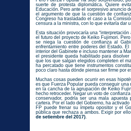
suerte de protesta diplomática. Quiere evit
Educación. Pero ante el sorpresivo anuncio d
el argumento de que la cuestión de confianz
Congreso ha trasladado el caso a la Comisión
censura a la ministra, con lo que evitaría dar
Esta situación provocaría una “interpretación
el futuro del proyecto de Keiko Fujimori. Pero 
se niega la cuestión de confianza al Gab
enfrentamiento entre poderes del Estado. El
interior del Gabinete e incluso mantener a
Mar
el presidente queda habilitado para disolve
que los que salgan elegidos completen el ma
ha percatado que tiene instrumentos constit
poco claro hasta dónde piensa ser firme por e
Muchas cosas pueden ocurrir en esas hipotéti
es que
Fuerza Popular
pueda conseguir una m
en la cancha de la agrupación de Keiko Fujimo
hecho retroceder. Negar un voto de confianza 
conservador, podría ser una mala apuesta pa
cartera. Por el lado del Gobierno, ha activad
FP puede frenar su ímpetu opositor y el Go
pública que rechaza a ambos. Exigir por ell
de setiembre del 2017)
.