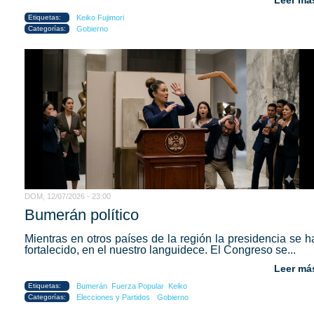
Etiquetas:
Keiko Fujimori
Categorías:
Gobierno
DOM, 12/07/2026 - 23:00
Bumerán político
Mientras en otros países de la región la presidencia se h
fortalecido, en el nuestro languidece. El Congreso se...
Leer má
Etiquetas:
Bumerán
Fuerza Popular
Keiko
Categorías:
Elecciones y Partidos
Gobierno