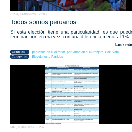
DOM, 14/06/2026 - 23:00
Todos somos peruanos
Si esta elección tiene una particularidad, es que pued
terminar, por tercera vez, con una diferencia menor al 1%..
Leer má
Etiquetas:
peruanos en el exterior
peruanos en el extranjero
Pex
voto
Categorías:
Elecciones y Partidos
MIÉ, 10/06/2026 - 21:37