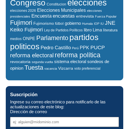
elecciones
Congreso
Constitucion
Elecciones Municipales
elecciones 2026
elecciones
encuestas
Encuesta
entrevista
presidenciales
Fuerza Popular
Fujimori
JNE
gobierno
Fujimorismo
fútbol
Humala
IOP
IU
Keiko Fujimori
libro
Lima
literatura
Ley de Partidos Políticos
partidos
Parlamento
ONPE
medios
politicos
PUCP
Pedro Castillo
PPK
Perú
reforma política
reforma electoral
sistema electoral
revocatoria
sondeos de
segunda vuelta
Tuesta
opinion
Vizcarra
voto preferencial
vacancia
Suscripción
Ingrese su correo electrónico para notificarlo de las
actualizaciones de este blog:
Dirección de correo
Dirección
de
correo