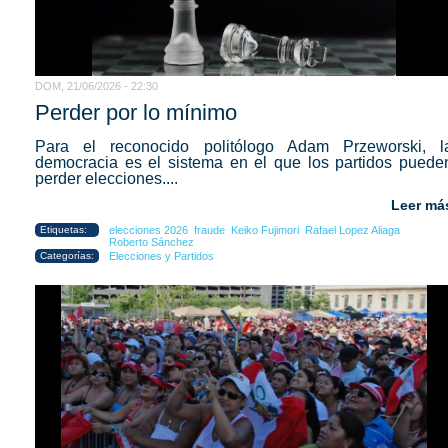
DOM, 21/06/2026 - 22:30
Perder por lo mínimo
Para el reconocido politólogo Adam Przeworski, l
democracia es el sistema en el que los partidos puede
perder elecciones....
Leer má
Etiquetas:
elecciones 2026
fraude
Keiko Fujimori
Rafael Lopez Aliaga
Roberto Sánchez
Categorías:
Elecciones y Partidos