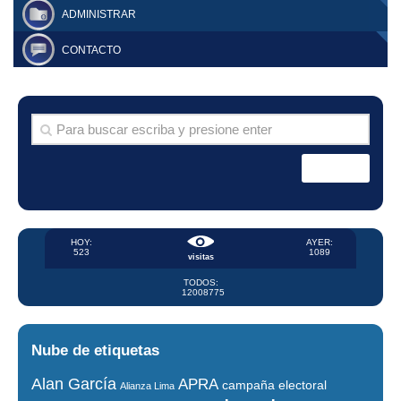
ADMINISTRAR
CONTACTO
HOY:
AYER:
523
1089
visitas
TODOS:
12008775
Nube de etiquetas
Alan García
APRA
campaña electoral
Alianza Lima