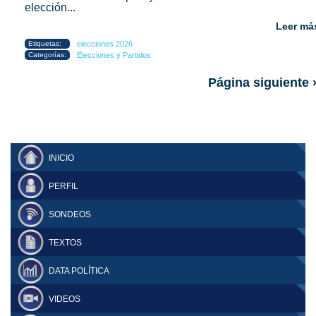
elección...
Leer má
Etiquetas:
elecciones 2026
Categorías:
Elecciones y Partidos
Página siguiente 
INICIO
PERFIL
SONDEOS
TEXTOS
DATA POLÍTICA
VIDEOS