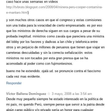
caso hace unas semanas en videos
http://tvbruto.blogspot.com/2008/04/minera-peru-cooper-contamina-
e-mantaro.html
)
y son muchos otros casos en que el congreso y estas comisiones
son una traba para la voracidad de cierto empresariado. es por eso
que los ministros de derecha siguen en sus cargos a pesar de su
probada ineptitud. ministros como zavala que pareciera una ministra
del lobby por los favores y dadivas a lan chile y telefonica entre
otros y en perjuicio de millones de peruanos que tienen que viajar en
carreteras descuidadas y sin la correcta señalización. estos
ministros no son tocados por esta gran prensa que se ha
acomodado al poder como con fujimontesinos.
bueno me he extendido. ojalá ud. se pronuncie contra el fascismo
cada vez mas evidente.
Responder
Víctor Ballena Domínguez
3 mayo, 2008 a las 3:54 am
Desde muy pequeño siempre he estado interesado en la política de
mi país, mi querido Perú, siempre pense que servir a la patria desde
algún cargo público y/o privado sería un honor para cualquier