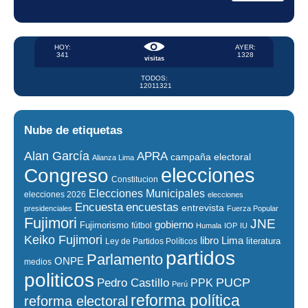
HOY:
AYER:
341
1328
visitas
TODOS:
12011321
Nube de etiquetas
Alan García
APRA
campaña electoral
Alianza Lima
elecciones
Congreso
Constitucion
Elecciones Municipales
elecciones 2026
elecciones
encuestas
Encuesta
entrevista
presidenciales
Fuerza Popular
Fujimori
JNE
gobierno
Fujimorismo
fútbol
Humala
IOP
IU
Keiko Fujimori
libro
Lima
literatura
Ley de Partidos Políticos
partidos
Parlamento
ONPE
medios
politicos
PUCP
Pedro Castillo
PPK
Perú
reforma política
reforma electoral