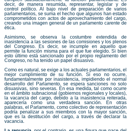
decir, de manera resumida, representar, legislar y de
control político. Al bajo nivel de preparación de varios
parlamentarios, se suma el hecho que algunos han estado
comprometidos con actos de aprovechamiento del cargo,
creando una imagen general de un parlamento carente de
ética.
Asimismo, se observa la costumbre extendida de
inasistencia a las sesiones de las comisiones y los plenos
del Congreso. Es decir, se incumple en aquello que
permite la función misma para el que fue elegido. Si bien
esto último está sancionado por el propio reglamento del
Congreso, no ha tenido un papel disuasivo.
Como es natural, se exige a los actuales parlamentarios, el
mejor cumplimiento de su función. Si eso no ocurre,
fundamentalmente por inasistencia, impidiendo el normal
desarrollo del Parlamento, se espera sanciones no solo
disuasivas, sino severas. En esa medida, tal como ocurre
en el ámbito subnacional (gobiernos regionales y locales),
la vacancia del cargo, debido a la inasistencia reiterada,
aparecería como una verdadera sanción. En otras
palabras, el Parlamento, como colectivo de representación
podría penalizar a sus miembros con la mayor sanción,
que es la destitución del cargo, a través de declarar la
vacancia.
La renuncia
, por el contrario, es una figura que nace del