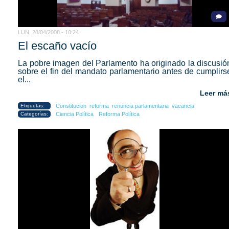
LUN, 28/04/2008 - 10:24
El escaño vacío
La pobre imagen del Parlamento ha originado la discusió
sobre el fin del mandato parlamentario antes de cumplirs
el...
Leer má
Etiquetas:
Constitucion
reforma
renuncia parlamentaria
vacancia
Categorías:
Ciencia Política
Reforma Política