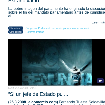
Escaño vacío
La pobre imagen del parlamento ha originado la discusió
sobre el fin del mandato parlamentario antes de cumplirs
el...
Leer má
Etiquetas:
Congreso
Parlamento
renuncia parlamentaria
vacancia
Categorías:
Reforma Política
MAR, 25/03/2008 - 21:21
“Si un jefe de Estado pu ...
(25.3.2008 elcomercio.com)
Fernando Tuesta Soldevilla