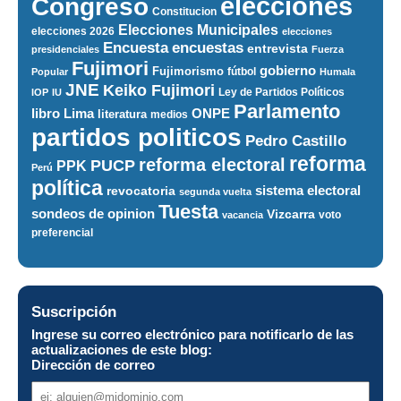
elecciones
Congreso
Constitucion
Elecciones Municipales
elecciones 2026
elecciones
encuestas
Encuesta
entrevista
presidenciales
Fuerza
Fujimori
gobierno
Fujimorismo
fútbol
Popular
Humala
JNE
Keiko Fujimori
Ley de Partidos Políticos
IOP
IU
Parlamento
ONPE
libro
Lima
literatura
medios
partidos politicos
Pedro Castillo
reforma
reforma electoral
PUCP
PPK
Perú
política
sistema electoral
revocatoria
segunda vuelta
Tuesta
sondeos de opinion
Vizcarra
voto
vacancia
preferencial
Suscripción
Ingrese su correo electrónico para notificarlo de las
actualizaciones de este blog:
Dirección de correo
Dirección