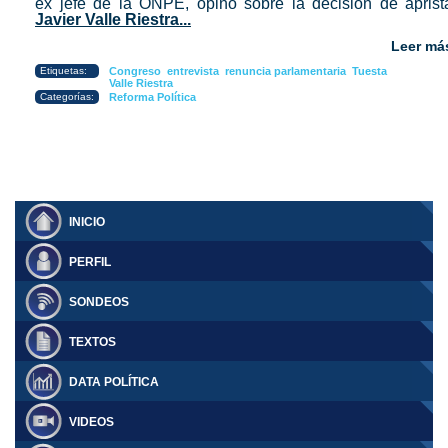
ex jefe de la ONPE, opinó sobre la decisión de aprist
Javier Valle Riestra...
Leer má
Etiquetas:
Congreso
entrevista
renuncia parlamentaria
Tuesta
Valle Riestra
Categorías:
Reforma Política
INICIO
PERFIL
SONDEOS
TEXTOS
DATA POLÍTICA
VIDEOS