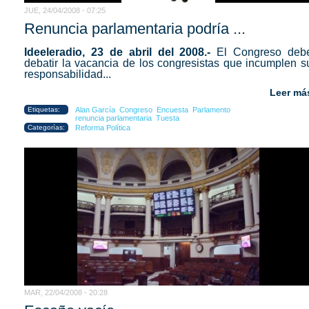
JUE, 24/04/2008 - 07:25
Renuncia parlamentaria podría ...
Ideeleradio, 23 de abril del 2008.-
El Congreso deb
debatir la vacancia de los congresistas que incumplen s
responsabilidad...
Leer má
Etiquetas:
Alan García
Congreso
Encuesta
Parlamento
renuncia parlamentaria
Tuesta
Categorías:
Reforma Política
MAR, 22/04/2008 - 20:28