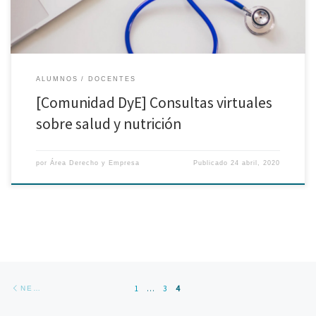
ALUMNOS
DOCENTES
[Comunidad DyE] Consultas virtuales
sobre salud y nutrición
por
Área Derecho y Empresa
Publicado
24 abril, 2020
Posts navigation
Newer posts
1
…
3
4
NEWER POSTS