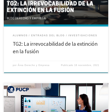
cual denegó la inscripción de una escisión que buscaba […]
ALUMNOS
ENTRADAS DEL BLOG
INVESTIGACIONES
TG2: La irrevocabilidad de la extinción
en la fusión
por
Área Derecho y Empresa
Publicado
16 noviembre, 2021
Investigación realizada por Sergio Silva Tapia, alumno de la maestría en
Derecho de la Empresa. I. Estudio teórico: Cada vez es más común