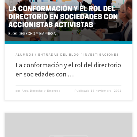
encontrar en economías desarrolladas sociedades cotizadas con
accionistas activistas. Estos accionistas se caracterizan por mantener una
participación minoritaria en grandes compañías y por buscar, actuando
individualmente o […]
ALUMNOS
ENTRADAS DEL BLOG
INVESTIGACIONES
La conformación y el rol del directorio
en sociedades con …
por
Área Derecho y Empresa
Publicado
16 noviembre, 2021