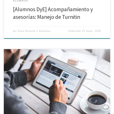
ALUMNOS
[Alumnos DyE] Acompañamiento y
asesorías: Manejo de Turnitin
por
Área Derecho y Empresa
Publicado
25 mayo, 2020
Pensando en la actualización académica de los alumnos de las maestrías
hemos organizado la capacitación sobre: “Introducción a los servicios y
búsquedas de información en los recursos del Sistema de Bibliotecas”. A
continuación los detalles: Si eres alumno de la Maestría en Derecho de la
Empresa: Fecha: Miércoles 3 junio […]