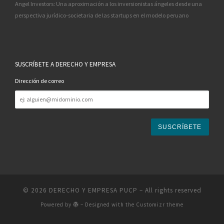
Angel Investors: Una aproximación a los inversionistas ángeles desde una
perspectiva jurídico-societaria de las startups en el modelo peruano
SUSCRÍBETE A DERECHO Y EMPRESA
Dirección de correo
Dirección
de
correo
© 2026
DERECHO Y EMPRESA PUCP
– All rights reserved
Powered by
– Designed with the
Customizr theme