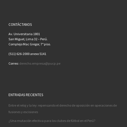
CONTÁCTANOS
Av. Universitaria 1801
San Miguel, Lima 32 – Perú.
Complejo Mac Gregor, 7° piso.
(511) 626-2000 anexo 5141
Correo:
derecho.empresa@pucp.pe
ENTRADAS RECIENTES
Entre el reloj y la ley: repensando el derecho de oposición en operaciones de
fusiones y escisiones
¿Una mutación efectiva para los clubes de fútbol en el Perú?