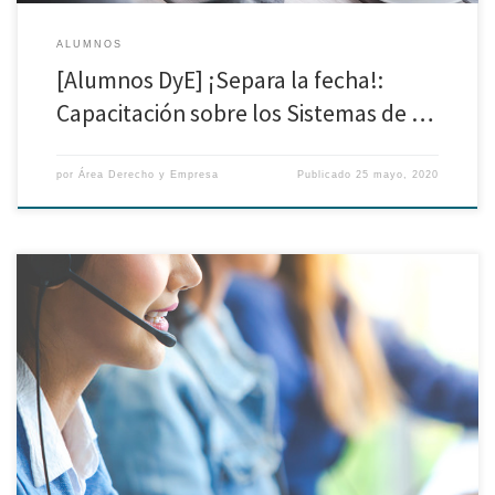
ALUMNOS
[Alumnos DyE] ¡Separa la fecha!:
Capacitación sobre los Sistemas de …
por
Área Derecho y Empresa
Publicado
25 mayo, 2020
El Área Derecho y Empresa viene brindando un acompañamiento diario y
asesoramiento personalizado a todos los alumnos matriculados en las
maestrías. Recuerde que puede consultar a los correos institucionales de
los programas del área para resolver sus dudas en cualquier momento del
día: Maestría en Derecho de la Empresa: […]