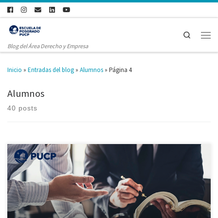
Search
Blog del Área Derecho y Empresa
Inicio
»
Entradas del blog
»
Alumnos
»
Página 4
Alumnos
40 posts
Investigación realizada por Ana Francesca Chirinos Ravenna, Kevin
Roman Tarco Romero, Sergio Antonio Silva Tapia, alumnos de la maestría
en Derecho de la Empresa. I. CASO El presente análisis se centrará en la
Resolución N. 1845-2010-SUNARP-TR-L del Tribunal Registral de Lima. La