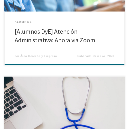
ALUMNOS
[Alumnos DyE] Atención
Administrativa: Ahora via Zoom
por
Área Derecho y Empresa
Publicado
25 mayo, 2020
En el marco de los servicios de bienestar que la Dirección de Asuntos
Estudiantiles (DAES) viene ofreciendo, el Servicio de Salud PUCP pone a
disposición de toda la comunidad universitaria el Servicio virtual de
orientación médica y/ o nutricional. Este canal virtual permitirá que
cualquier integrante de la comunidad PUCP […]