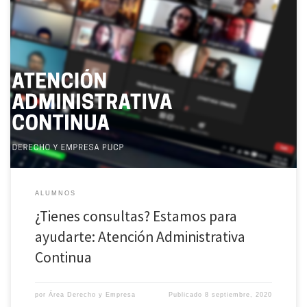
El Área Derecho y Empresa le brinda un acompañamiento diario y
asesoramiento personalizado a todos los alumnos matriculados en las
maestrías. Recuerde que puede consultar a los correos institucionales de
los programas del área para resolver sus dudas en cualquier momento del
día: Maestría en Derecho de la Empresa: […]
ALUMNOS
¿Tienes consultas? Estamos para
ayudarte: Atención Administrativa
Continua
por
Área Derecho y Empresa
Publicado
8 septiembre, 2020