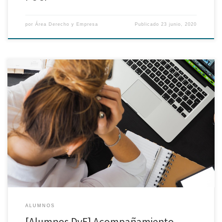
por
Área Derecho y Empresa
Publicado
23 junio, 2020
Le informamos que la Oficina de Bienestar Psicológico (OSOE) se
encuentra brindando el servicio en línea de Acompañamiento Psicosocial
(APS), para promover un adecuado cuidado de la salud mental de las y los
estudiantes en el marco del aislamiento obligatorio que afronta nuestro
país. Este se dará a través de […]
ALUMNOS
[Alumnos DyE] Acompañamiento