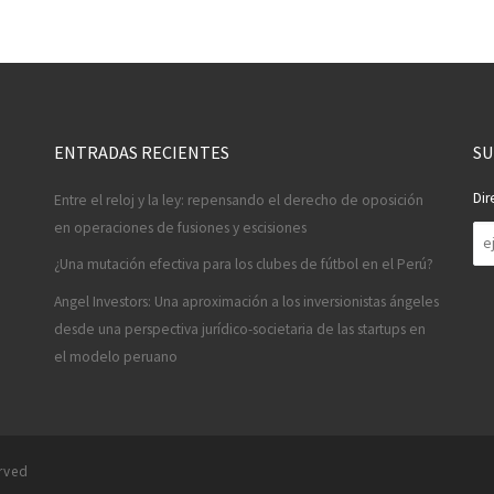
ENTRADAS RECIENTES
SU
Dir
Entre el reloj y la ley: repensando el derecho de oposición
en operaciones de fusiones y escisiones
Di
de
¿Una mutación efectiva para los clubes de fútbol en el Perú?
co
Angel Investors: Una aproximación a los inversionistas ángeles
desde una perspectiva jurídico-societaria de las startups en
el modelo peruano
erved