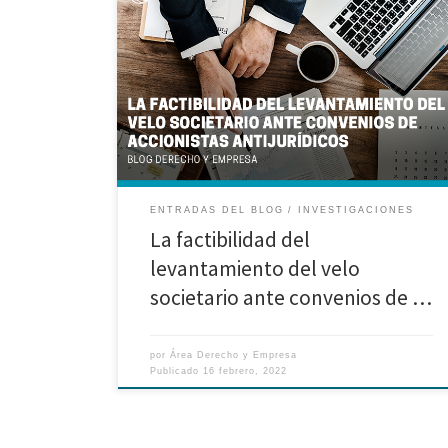
Investigación realizada por Vincenzo Pareja Grippa,
Rafaela Ojeda, Gustavo Giraldo, Daniela Corrales,
Rocío Durán Introducción. Los convenios de accionistas
son un mecanismo de alcance amplio. Algo que no se
advierte en la práctica es que pueden tener efectos
sobre terceros no firmantes. Ante ello, el
levantamiento del velo societario puede […]
ENTRADAS DEL BLOG
INVESTIGACIONES
La factibilidad del
levantamiento del velo
societario ante convenios de …
por
Área Derecho y Empresa
Publicado
16 febrero, 2022