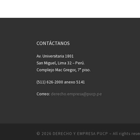
CONTÁCTANOS
Av. Universitaria 1801
San Miguel, Lima 32 – Perú.
Complejo Mac Gregor, 7° piso.
(511) 626-2000 anexo 5141
Correo:
derecho.empresa@pucp.pe
© 2026
DERECHO Y EMPRESA PUCP
– All rights res