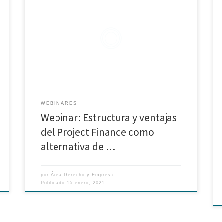
Webinar organizado por la maestría en Derecho
Bancario y Financiero. Docente: Nelson Bertoli
WEBINARES
Webinar: Estructura y ventajas
del Project Finance como
alternativa de …
por
Área Derecho y Empresa
Publicado
15 enero, 2021