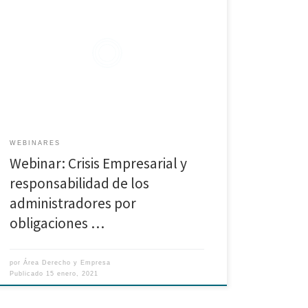
Webinar a cargo de la Dra. Margarita Viñuelas Sanz
WEBINARES
Webinar: Crisis Empresarial y
responsabilidad de los
administradores por
obligaciones …
por
Área Derecho y Empresa
Publicado
15 enero, 2021