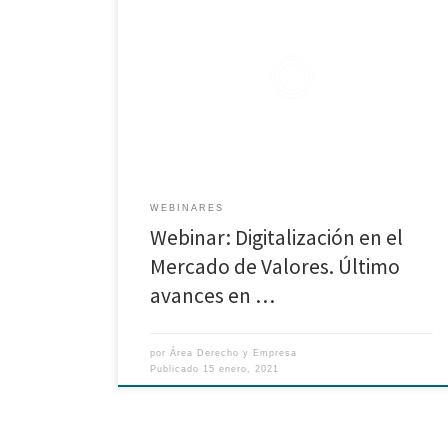
Webinar organizado por la maestría en Derecho
Bancario y Financiero Docente: Omar Gutiérrez
WEBINARES
Webinar: Digitalización en el
Mercado de Valores. Último
avances en …
por
Área Derecho y Empresa
Publicado
15 enero, 2021