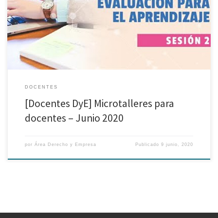
ofreciendo microtalleres como parte de las capacitaciones dirigidas a
todos los docentes que enseñan este ciclo en nuestra Universidad.
Además, puede acceder a las grabaciones de los microtalleres ofrecidos
como […]
DOCENTES
[Docentes DyE] Microtalleres para
docentes – Junio 2020
por
Área Derecho y Empresa
Publicado
9 junio, 2020