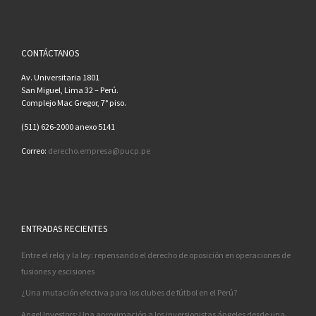
CONTÁCTANOS
Av. Universitaria 1801
San Miguel, Lima 32 – Perú.
Complejo Mac Gregor, 7° piso.
(511) 626-2000 anexo 5141
Correo:
derecho.empresa@pucp.pe
ENTRADAS RECIENTES
Entre el reloj y la ley: repensando el derecho de oposición en operaciones de
fusiones y escisiones
¿Una mutación efectiva para los clubes de fútbol en el Perú?
Angel Investors: Una aproximación a los inversionistas ángeles desde una