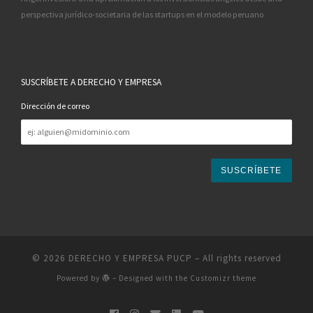
perspectiva jurídico-societaria de las startups en el modelo peruano
SUSCRÍBETE A DERECHO Y EMPRESA
Dirección de correo
Dirección
de
correo
© 2026
DERECHO Y EMPRESA PUCP
– All rights reserved
Powered by
– Designed with the
Customizr theme