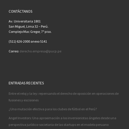
CONTÁCTANOS
Av. Universitaria 1801
San Miguel, Lima 32 – Perú.
Complejo Mac Gregor, 7° piso.
(511) 626-2000 anexo 5141
Correo:
derecho.empresa@pucp.pe
ENTRADAS RECIENTES
Entre el reloj y la ley: repensando el derecho de oposición en operaciones de
fusiones y escisiones
¿Una mutación efectiva para los clubes de fútbol en el Perú?
Angel Investors: Una aproximación a los inversionistas ángeles desde una
perspectiva jurídico-societaria de las startups en el modelo peruano