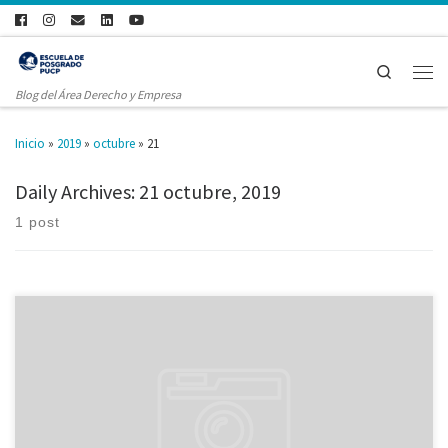
Search
Blog del Área Derecho y Empresa
Inicio
»
2019
»
octubre
»
21
Daily Archives:
21 octubre, 2019
1 post
El día 14 de noviembre de 2019, se realizarán 3 clases modelo en
simultáneo, donde podrás conocer más sobre nuestras maestrías. Estas se
realizarán en la Sociedad Nacional de Industrias (Calle Los Laureles 365,
San Isidro) a las 7:00 p.m. *Suscríbete a nuestro newsletter para recibir más