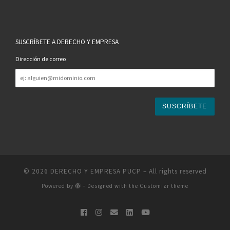
SUSCRÍBETE A DERECHO Y EMPRESA
Dirección de correo
Dirección
de
correo
© 2026
DERECHO Y EMPRESA PUCP
– All rights reserved
Powered by
– Designed with the
Customizr theme