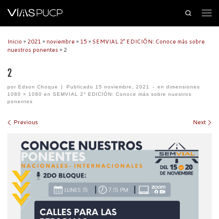
Search
Inicio
»
2021
»
noviembre
»
15
»
SEMVIAL 2° EDICIÓN: Conoce más sobre
nuestros ponentes
»
2
2
por
Edson Choque
|
Publicado
15 noviembre, 2021
-
en dimensiones
1080 × 1080
en
SEMVIAL 2° EDICIÓN: Conoce más sobre nuestros
ponentes
Images navigation
Previous
Next