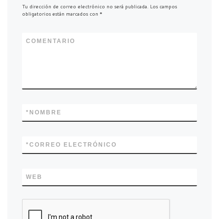
o
r
Tu dirección de correo electrónico no será publicada.
Los campos
obligatorios están marcados con
*
k
COMENTARIO
*
NOMBRE
*
CORREO ELECTRÓNICO
WEB