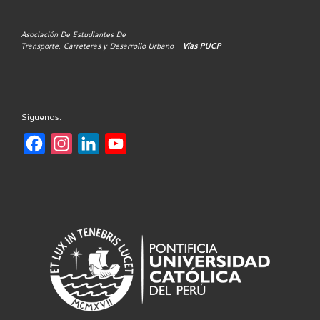
Asociación De Estudiantes De
Transporte, Carreteras y Desarrollo Urbano –
Vías PUCP
Síguenos:
F
I
L
Y
a
n
i
o
c
s
n
u
e
t
k
T
b
a
e
u
o
g
d
b
o
r
I
e
k
a
n
m