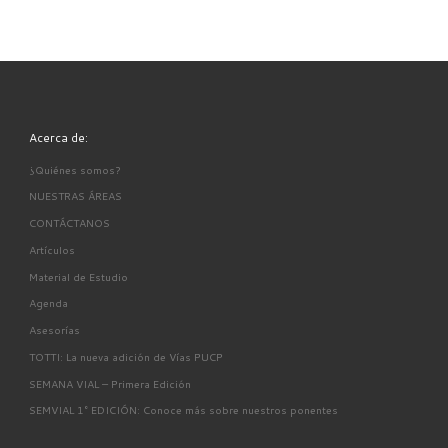
Acerca de:
¿Quiénes somos?
NUESTRAS ÁREAS
CONTÁCTANOS
Artículos
Material de Estudio
Agenda
Asesorías
TOTTI: La nueva adición de Vías PUCP
SEMANA VIAL – Primera Edición
SEMVIAL 1° EDICIÓN: Conoce más sobre nuestros ponentes