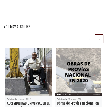
c
itt
m
e
er
p
b
ar
o
ti
YOU MAY ALSO LIKE
o
r
k
Publicado
1 junio, 2022
Publicado
26 enero, 2021
ACCESIBILIDAD UNIVERSAL EN EL
Obras de Provías Nacional en