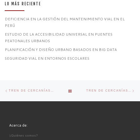
LO MÁS RECIENTE
DEFICIENCIA EN LA GESTIÓN DEL MANTENIMIENTO VIAL EN EL
PERÚ
ESTUDIO DE LA ACCESIBILIDAD UNIVERSAL EN PUENTES
PEATONALES URBANOS
PLANIFICACIÓN Y DISEÑO URBANO BASADOS EN BIG DATA
SEGURIDAD VIAL EN ENTORNOS ESCOLARES
Navegador de artículos
Previous post
Ne
BACK TO POST LIST
TREN DE CERCANÍAS: ASPECTO SOCIOECONÓMICO
TREN DE CERCANÍAS: IMPACTO AMBIENTAL
Acerca de:
¿Quiénes somos?