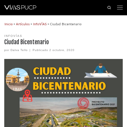
Search
Inicio
»
Artículos
»
InfoVÍAS
»
Ciudad Bicentenario
INFOVÍAS
Ciudad Bicentenario
por
Dalva Tello
|
Publicado
2 octubre, 2020