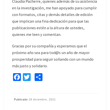
Claudia Pacherre, quienes además de su asistencia
en la investigación, me han apoyado para cumplir
con formatos, citas y demás detalles de edición
que implican una fina dedicación para que las
publicaciones estén a la altura de ustedes,
quienes me leen y comentan.
Gracias por su compañía y esperamos que el
próximo año sea para tod@s un año de mayor
prosperidad para seguir soñando con un mundo
más justo y solidario.
Fa
T
C
ce
wi
o
b
tt
m
o
er
p
Publicado
28 diciembre, 2021
o
ar