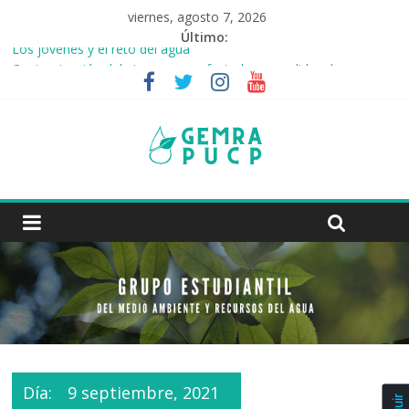
viernes, agosto 7, 2026
Último:
Los jóvenes y el reto del agua
Contaminación del aire: grupos afectados y medidas de
prevención
Cambios del régimen de lluvias en la cuenca Amazónica
Análisis Crítico de la Minería Ilegal y sus Consecuencias en la
Reserva Natural de Tambopata
Las Ciudades Esponja
Día:
9 septiembre, 2021