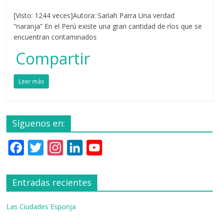
[Visto: 1244 veces]Autora: Sarìah Parra Una verdad
“naranja” En el Perú existe una gran cantidad de ríos que se
encuentran contaminados
Compartir
Leer más
Síguenos en:
F
T
In
Li
Y
ac
w
st
n
o
e
itt
a
k
u
Entradas recientes
b
er
gr
e
T
o
a
dI
u
Las Ciudades Esponja