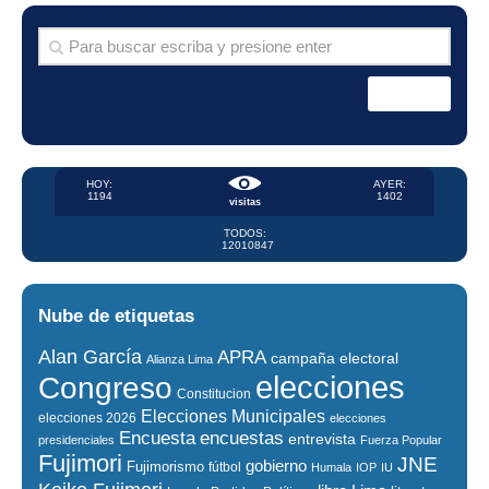
HOY:
AYER:
1194
1402
visitas
TODOS:
12010847
Nube de etiquetas
Alan García
APRA
campaña electoral
Alianza Lima
elecciones
Congreso
Constitucion
Elecciones Municipales
elecciones 2026
elecciones
encuestas
Encuesta
entrevista
presidenciales
Fuerza Popular
Fujimori
JNE
gobierno
Fujimorismo
fútbol
Humala
IOP
IU