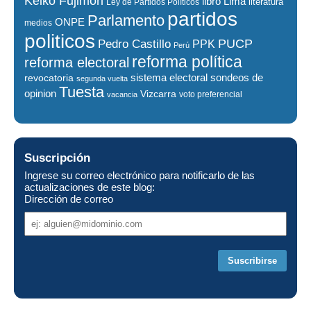
Keiko Fujimori
libro
Lima
literatura
Ley de Partidos Políticos
partidos
Parlamento
ONPE
medios
politicos
PUCP
Pedro Castillo
PPK
Perú
reforma política
reforma electoral
sistema electoral
revocatoria
sondeos de
segunda vuelta
Tuesta
opinion
Vizcarra
voto preferencial
vacancia
Suscripción
Ingrese su correo electrónico para notificarlo de las
actualizaciones de este blog:
Dirección de correo
Dirección
de
correo