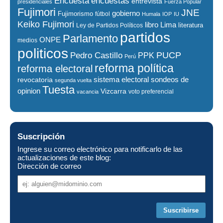
encuestas
Encuesta
entrevista
presidenciales
Fuerza Popular
Fujimori
JNE
gobierno
Fujimorismo
fútbol
Humala
IOP
IU
Keiko Fujimori
libro
Lima
literatura
Ley de Partidos Políticos
partidos
Parlamento
ONPE
medios
politicos
PUCP
Pedro Castillo
PPK
Perú
reforma política
reforma electoral
sistema electoral
revocatoria
sondeos de
segunda vuelta
Tuesta
opinion
Vizcarra
voto preferencial
vacancia
Suscripción
Ingrese su correo electrónico para notificarlo de las
actualizaciones de este blog:
Dirección de correo
Dirección
de
correo