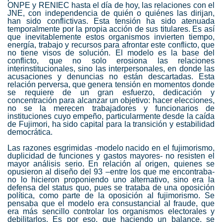
ONPE y RENIEC hasta el día de hoy, las relaciones con el
JNE, con independencia de quién o quiénes las dirijan,
han sido conflictivas. Esta tensión ha sido atenuada
temporalmente por la propia acción de sus titulares. Es así
que inevitablemente estos organismos invierten tiempo,
energía, trabajo y recursos para afrontar este conflicto, que
no tiene visos de solución. El modelo es la base del
conflicto, que no solo erosiona las relaciones
interinstitucionales, sino las interpersonales, en donde las
acusaciones y denuncias no están descartadas. Esta
relación perversa, que genera tensión en momentos donde
se requiere de un gran esfuerzo, dedicación y
concentración para alcanzar un objetivo: hacer elecciones,
no se la merecen trabajadores y funcionarios de
instituciones cuyo empeño, particularmente desde la caída
de Fujimori, ha sido capital para la transición y estabilidad
democrática.
Las razones esgrimidas -modelo nacido en el fujimorismo,
duplicidad de funciones y gastos mayores- no resisten el
mayor análisis serio. En relación al origen, quienes se
opusieron al diseño del 93 –entre los que me encontraba-
no lo hicieron proponiendo uno alternativo, sino era la
defensa del status quo, pues se trataba de una oposición
política, como parte de la oposición al fujimorismo. Se
pensaba que el modelo era consustancial al fraude, que
era más sencillo controlar los organismos electorales y
debilitarlos. Es por eso, que haciendo un balance, se