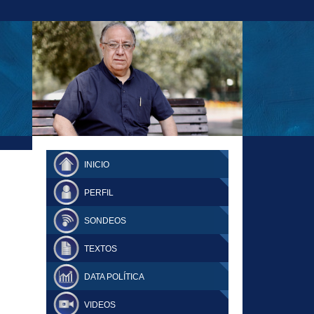
23-11-18 MAURICIO MALCA POPOVICH
FERNANDO TUESTA SUPLEMENTO
INICIO
DOMINGO
PERFIL
SONDEOS
TEXTOS
DATA POLÍTICA
VIDEOS