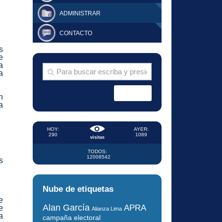
ADMINISTRAR
CONTACTO
s
e
a
a
n
a
HOY:
AYER:
290
1089
visitas
TODOS:
12008542
s
Nube de etiquetas
e
Alan García
APRA
e
Alianza Lima
a
campaña electoral