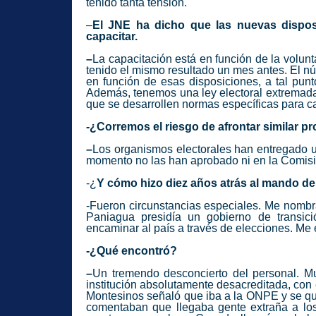
tenido tanta tensión.
–
El JNE ha dicho que las nuevas dispos
capacitar.
–
La capacitación está en función de la volun
tenido el mismo resultado un mes antes. El nú
en función de esas disposiciones, a tal pun
Además, tenemos una ley electoral extremadam
que se desarrollen normas específicas para ca
-¿Corremos el riesgo de afrontar similar p
–
Los organismos electorales han entregado 
momento no las han aprobado ni en la Comisi
-¿
Y cómo hizo diez años atrás al mando d
-Fueron circunstancias especiales. Me nombra
Paniagua presidía un gobierno de transic
encaminar al país a través de elecciones. Me el
-¿Qué encontró?
–
Un tremendo desconcierto del personal. M
institución absolutamente desacreditada, con 
Montesinos señaló que iba a la ONPE y se que
comentaban que llegaba gente extraña a los 