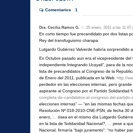
Comentarios
1
Dra. Cecilia Ramos G.
25 enero, 2011 a las 11:07
En corto tiempo fue precandidato por dos listas po
Rey del transfuguismo charapa:
Lutgardo Gutiérrez Valverde habría sorprendido a
En Octubre pasado aun era el vicepresidente del 
independiente Integrando Ucayali”, para de la noc
lista de precandidatos al Congreso de la Repub
de Enero del 2011, publicada en la Web:
http://w
perdedor en las elecciones internas, pero grande
aspirante al Congreso por el Partido Solidaridad N
completa-de-candidatos-al-congreso-del-partido-s
elecciones internas” — “en las mismas fechas qu
Resolución Nº 018-2010-CNE-PSN, de fecha 30 de 
enero, … ósea en el mismo día Lutgardo Gutiérrez 
en la lista de Solidaridad Nacional?, … pese a que
Nacional, firmaría “bajo juramento”: “no haber par