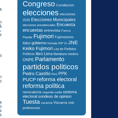
Congreso
Constitucion
n
elecciones
elecciones
Elecciones Municipales
2026
n
Encuesta
elecciones presidenciales
á
encuestas
.
entrevista
Fuerza
e
Fujimori
Fujimorismo
Popular
JNE
gobierno
fútbol
Humala
IOP
IU
Keiko Fujimori
Ley de Partidos
libro
Lima
literatura
Políticos
medios
l
Parlamento
ONPE
partidos politicos
Pedro Castillo
PPK
Perú
n
reforma electoral
PUCP
o
reforma política
sistema
revocatoria
segunda vuelta
electoral
sondeos de opinion
Tuesta
a
Vizcarra
voto
vacancia
o
preferencial
s
s