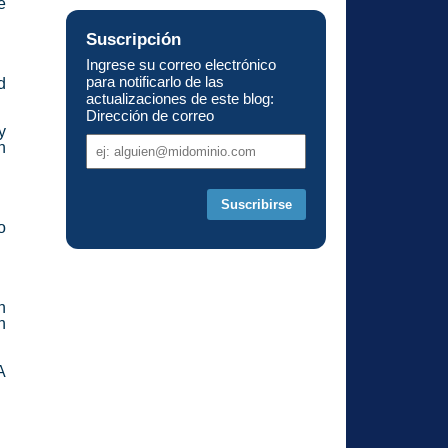
e
Suscripción
Ingrese su correo electrónico
para notificarlo de las
d
actualizaciones de este blog:
Dirección de correo
y
Dirección
n
de
correo
o
n
n
A