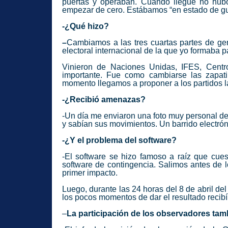
puertas y operaban. Cuando llegué no hub
empezar de cero. Estábamos “en estado de gu
-¿Qué hizo?
–
Cambiamos a las tres cuartas partes de ge
electoral internacional de la que yo formaba p
Vinieron de Naciones Unidas, IFES, Centr
importante. Fue como cambiarse las zapat
momento llegamos a proponer a los partidos l
-¿Recibió amenazas?
-Un día me enviaron una foto muy personal de
y sabían sus movimientos. Un barrido electró
-¿Y el problema del software?
-El software se hizo famoso a raíz que cues
software de contingencia. Salimos antes de 
primer impacto.
Luego, durante las 24 horas del 8 de abril de
los pocos momentos de dar el resultado recibí
–
La participación de los observadores tam