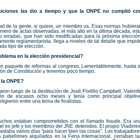
iciones las dio a tiempo y que la ONPE no cumplió co
tad de la gente, si quiere, un miembro va. Esas normas hubiera
mero de actas observadas, el más alto en la última década, est
to erradas, que han sido modificadas para la próxima elección
ente reglamentarista, llega a niveles de tal detalle que impid
da tipo de elección.
roblema en la elección presidencial?
un paquete de reformas al congreso. Lamentablemente, hasta e
ón de Constitución y tenemos poco tiempo.
e la ONPE?
ron luego de la destitución de José Portillo Campbell. Valentí
ión de escasos ocho meses y tenía como principal objetiv
igieron entre una terna de finalistas.
uchos estaban comprometidos con el llamado fraude. Era un
el ex jefe y los miembros del JNE detenidos. El propio Vladimir
daba varios días “para hacer bien las cosas”. Los trabajadore
pabellones alquilados en la Feria Internacional, cerraban la