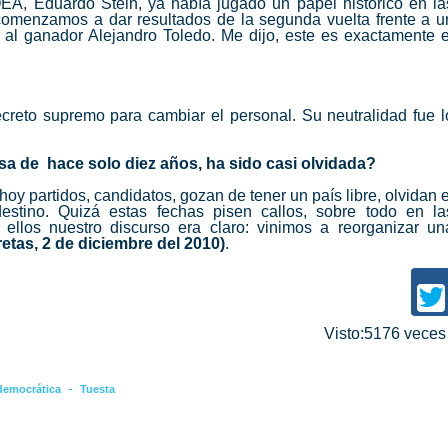
OEA, Eduardo Stein, ya había jugado un papel histórico en la
omenzamos a dar resultados de la segunda vuelta frente a u
al ganador Alejandro Toledo. Me dijo, este es exactamente e
 decreto supremo para cambiar el personal. Su neutralidad fue l
nsa de
hace solo diez años, ha sido casi olvidada?
y partidos, candidatos, gozan de tener un país libre, olvidan e
tino. Quizá estas fechas pisen callos, sobre todo en la
 ellos nuestro discurso era claro: vinimos a reorganizar un
etas, 2 de diciembre del 2010)
.
Visto:5176 vece
-
 democrática
Tuesta