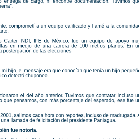
o entrega de cargo, ni encontré documentación. Tuvimos qu
erra”.
nte, comprometí a un equipo calificado y llamé a la comunida
arte.
o Carter, NDI, IFE de México, fue un equipo de apoyo mu
illas en medio de una carrera de 100 metros planos. En u
a postergación de las elecciones.
 mi hijo, el mensaje era que conocían que tenía un hijo pequeñ
nico detectó chuponeo.
tionaron el del año anterior. Tuvimos que contratar incluso u
lo que pensamos, con más porcentaje del esperado, ese fue u
l 2001, salimos cada hora con reportes, incluso de madrugada. 
 una llamada de felicitación del presidente Paniagua.
bién fue notoria
.