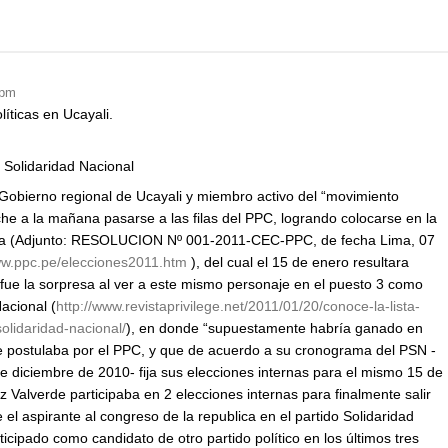
 pm
líticas en Ucayali.
 Solidaridad Nacional
Gobierno regional de Ucayali y miembro activo del “movimiento
he a la mañana pasarse a las filas del PPC, logrando colocarse en la
lica (Adjunto: RESOLUCION Nº 001-2011-CEC-PPC, de fecha Lima, 07
ww.ppc.pe/elecciones2011.htm
), del cual el 15 de enero resultara
 fue la sorpresa al ver a este mismo personaje en el puesto 3 como
acional (
http://www.revistaprivilege.net/2011/01/20/conoce-la-lista-
olidaridad-nacional/
), en donde “supuestamente habría ganado en
e postulaba por el PPC, y que de acuerdo a su cronograma del PSN -
diciembre de 2010- fija sus elecciones internas para el mismo 15 de
Valverde participaba en 2 elecciones internas para finalmente salir
 el aspirante al congreso de la republica en el partido Solidaridad
ticipado como candidato de otro partido político en los últimos tres