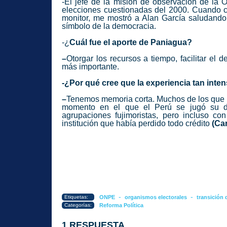
-El jefe de la misión de observación de la 
elecciones cuestionadas del 2000. Cuando c
monitor, me mostró a Alan García saludando 
símbolo de la democracia.
-¿
Cuál fue el aporte de Paniagua?
–
Otorgar los recursos a tiempo, facilitar el
más importante.
-¿Por qué cree que la experiencia tan inte
–
Tenemos memoria corta. Muchos de los que ho
momento en el que el Perú se jugó su des
agrupaciones fujimoristas, pero incluso con
institución que había perdido todo crédito
(Car
-
-
Etiquetas:
ONPE
organismos electorales
transición
Categorías:
Reforma Política
1 RESPUESTA