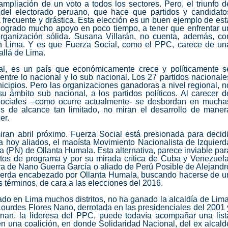
ampliación de un voto a todos los sectores. Pero, el triunfo d
d del electorado peruano, que hace que partidos y candidato
recuente y drástica. Esta elección es un buen ejemplo de est
 logrado mucho apoyo en poco tiempo, a tener que enfrentar u
rganización sólida. Susana Villarán, no cuenta, además, co
 en Lima. Y es que Fuerza Social, como el PPC, carece de un
allá de Lima.
pal, es un país que económicamente crece y políticamente s
entre lo nacional y lo sub nacional. Los 27 partidos nacionale
cipios. Pero las organizaciones ganadoras a nivel regional, n
u ámbito sub nacional, a los partidos políticos. Al carecer d
s sociales –como ocurre actualmente- se desbordan en mucha
s de alcance tan limitado, no miran el desarrollo de maner
er.
iran abril próximo. Fuerza Social está presionada para decidi
a hoy aliados, el maoísta Movimiento Nacionalista de Izquierd
ta (PN) de Ollanta Humala. Esta alternativa, parece inviable par
untos de programa y por su mirada crítica de Cuba y Venezuela
ura de Nano Guerra García o aliado de Perú Posible de Alejandr
uierda encabezado por Ollanta Humala, buscando hacerse de u
s términos, de cara a las elecciones del 2016.
ado en Lima muchos distritos, no ha ganado la alcaldía de Lima
Lourdes Flores Nano, derrotada en las presidenciales del 2001 
inan, la lideresa del PPC, puede todavía acompañar una list
n una coalición, en donde Solidaridad Nacional, del ex alcald