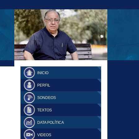
23-11-18 MAURICIO MALCA POPOVICH
FERNANDO TUESTA SUPLEMENTO
INICIO
DOMINGO
PERFIL
SONDEOS
TEXTOS
DATA POLÍTICA
VIDEOS