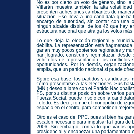
No es por cierto un voto de género, sino la 
Villarán muestra también la alta volatilida
presenten adhesiones cambiantes de manera f
situación. Eso lleva a una candidata que ha
encargo de autoridad, sin contar con una o
ningún alcalde distrital de los 42 que hay
estructura nacional que atraiga los votos más 
Lo que deja la elección regional y munici
debilita. La representación está fragmentada 
ganan muy pocos gobiernos regionales y muni
han logrado, construir y reemplazar, desde s
vehículos de representación, los conflicto
oportunidades. Por lo demás, organizacione
amplia, que un partido nacional sí puede ofrec
Sobre esa base, los partidos y candidatos m
cómo presentarse a las elecciones. Sus hast
(MNI) desea aliarse con el Partido Nacionalis
FS, por su distinta posición sobre varios p
Fuerza Social, puede ir solo con la candidat
Toledo. Es decir, rompe el monopolio de izq
espacio en el centro, para competir en mejore
Otro es el caso del PPC, pues si bien ha gan
escalón necesario para impulsar la figura de 
2006. Sin embargo, contra lo que varios op
presidencial y encabezar una parlamentaria e