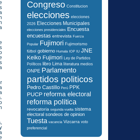
e
Congreso
Constitucion
s
a
elecciones
n
elecciones
n
Elecciones Municipales
2026
a
Encuesta
elecciones presidenciales
encuestas
entrevista
Fuerza
Fujimori
e
Fujimorismo
Popular
s
JNE
gobierno
fútbol
Humala
IOP
IU
o
Keiko Fujimori
e
Ley de Partidos
s
libro
Lima
literatura
Políticos
medios
a
Parlamento
ONPE
partidos politicos
r
Pedro Castillo
a
PPK
Perú
a
reforma electoral
PUCP
.
reforma política
o
n
sistema
revocatoria
segunda vuelta
electoral
sondeos de opinion
Tuesta
Vizcarra
,
voto
vacancia
y
preferencial
a
e