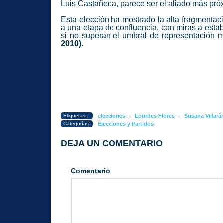
Luis Castañeda, parece ser el aliado más pró
Esta elección ha mostrado la alta fragmentaci
a una etapa de confluencia, con miras a estab
si no superan el umbral de representación
2010).
-
-
Etiquetas:
elecciones
Lourdes Flores
Susana Villará
Categorías:
Elecciones y Partidos
DEJA UN COMENTARIO
Comentario