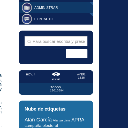
ADMINISTRAR
CONTACTO
a
HOY: 4
AYER:
1328
,
visitas
a
TODOS:
y
12010984
a
,
Nube de etiquetas
n
Alan García
APRA
Alianza Lima
.
campaña electoral