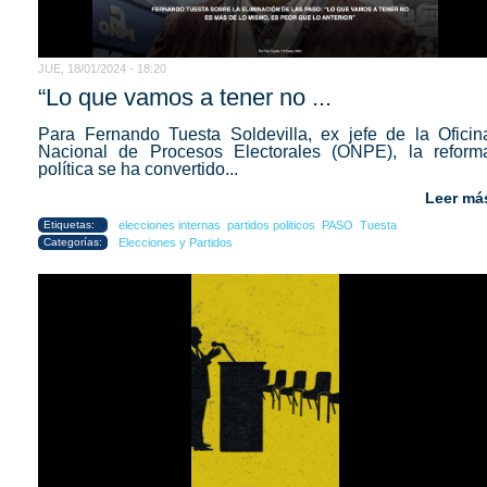
JUE, 18/01/2024 - 18:20
“Lo que vamos a tener no ...
Para Fernando Tuesta Soldevilla, ex jefe de la Oficin
Nacional de Procesos Electorales (ONPE), la reform
política se ha convertido...
Leer má
Etiquetas:
elecciones internas
partidos politicos
PASO
Tuesta
Categorías:
Elecciones y Partidos