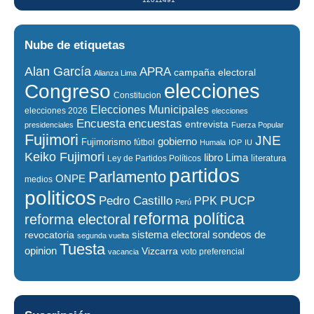
Nube de etiquetas
Alan García
APRA
campaña electoral
Alianza Lima
elecciones
Congreso
Constitucion
Elecciones Municipales
elecciones 2026
elecciones
encuestas
Encuesta
entrevista
presidenciales
Fuerza Popular
Fujimori
JNE
gobierno
Fujimorismo
fútbol
Humala
IOP
IU
Keiko Fujimori
libro
Lima
literatura
Ley de Partidos Políticos
partidos
Parlamento
ONPE
medios
politicos
PUCP
Pedro Castillo
PPK
Perú
reforma política
reforma electoral
sistema electoral
revocatoria
sondeos de
segunda vuelta
Tuesta
opinion
Vizcarra
voto preferencial
vacancia