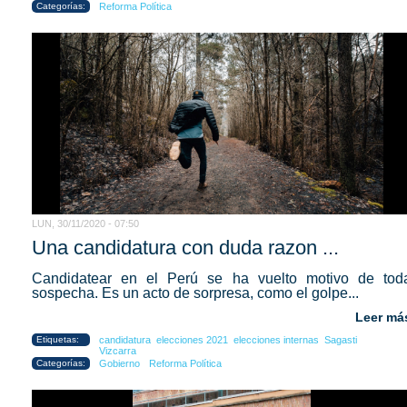
Categorías:
Reforma Política
LUN, 30/11/2020 - 07:50
Una candidatura con duda razon ...
Candidatear en el Perú se ha vuelto motivo de tod
sospecha. Es un acto de sorpresa, como el golpe...
Leer má
Etiquetas:
candidatura
elecciones 2021
elecciones internas
Sagasti
Vizcarra
Categorías:
Gobierno
Reforma Política