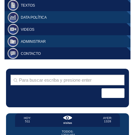
TEXTOS
DATA POLÍTICA
VIDEOS
ADMINISTRAR
CONTACTO
HOY:
AYER:
511
1328
visitas
TODOS:
12011491