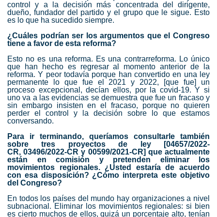
control y a la decisión más concentrada del dirigente,
dueño, fundador del partido y el grupo que le sigue. Esto
es lo que ha sucedido siempre.
¿Cuáles podrían ser los argumentos que el Congreso
tiene a favor de esta reforma?
Esto no es una reforma. Es una contrarreforma. Lo único
que han hecho es regresar al momento anterior de la
reforma. Y peor todavía porque han convertido en una ley
permanente lo que fue el 2021 y 2022, [que fue] un
proceso excepcional, decían ellos, por la covid-19. Y si
uno va a las evidencias se demuestra que fue un fracaso y
sin embargo insisten en el fracaso, porque no quieren
perder el control y la decisión sobre lo que estamos
conversando.
Para ir terminando, queríamos consultarle también
sobre tres proyectos de ley [
04657/2022-
CR
,
03496/2022-CR
y
00599/2021-CR
]
que actualmente
están en comisión y pretenden eliminar los
movimientos regionales. ¿Usted estaría de acuerdo
con esa disposición? ¿Cómo interpreta este objetivo
del Congreso?
En todos los países del mundo hay organizaciones a nivel
subnacional. Eliminar los movimientos regionales: si bien
es cierto muchos de ellos, quizá un porcentaje alto, tenían