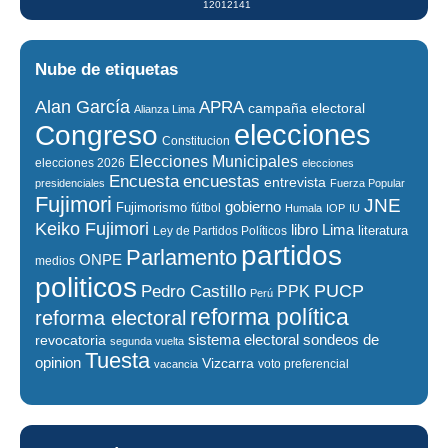
12012141
Nube de etiquetas
Alan García
APRA
campaña electoral
Alianza Lima
elecciones
Congreso
Constitucion
Elecciones Municipales
elecciones 2026
elecciones
encuestas
Encuesta
entrevista
presidenciales
Fuerza Popular
Fujimori
JNE
gobierno
Fujimorismo
fútbol
Humala
IOP
IU
Keiko Fujimori
libro
Lima
literatura
Ley de Partidos Políticos
partidos
Parlamento
ONPE
medios
politicos
PUCP
Pedro Castillo
PPK
Perú
reforma política
reforma electoral
sistema electoral
revocatoria
sondeos de
segunda vuelta
Tuesta
opinion
Vizcarra
voto preferencial
vacancia