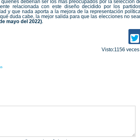
de quienes deberían ser los más preocupados por la selección d
mente relacionada con este diseño decidido por los partidos
ad y que nada aporta a la mejora de la representación política
 qué duda cabe, la mejor salida para que las elecciones no sea
 de mayo del 2022)
.
Visto:1156 vece
as