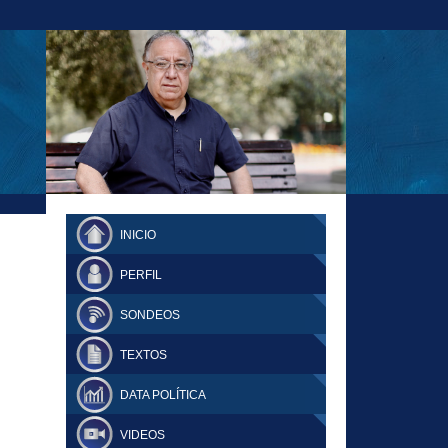
23-11-18 MAURICIO MALCA POPOVICH
FERNANDO TUESTA SUPLEMENTO
INICIO
DOMINGO
PERFIL
SONDEOS
TEXTOS
DATA POLÍTICA
VIDEOS