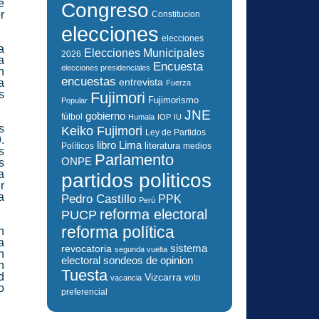
e
Congreso
r
Constitucion
elecciones
elecciones
a
Elecciones Municipales
2026
a
Encuesta
elecciones presidenciales
n
encuestas
a
entrevista
Fuerza
s
Fujimori
Fujimorismo
Popular
JNE
gobierno
fútbol
Humala
IOP
IU
s
Keiko Fujimori
Ley de Partidos
.
libro
Lima
literatura
Políticos
medios
s
Parlamento
ONPE
s
a
partidos politicos
r
a
Pedro Castillo
PPK
Perú
reforma electoral
PUCP
reforma política
n
a
sistema
revocatoria
segunda vuelta
n
electoral
sondeos de opinion
n
Tuesta
d
Vizcarra
voto
vacancia
o
preferencial