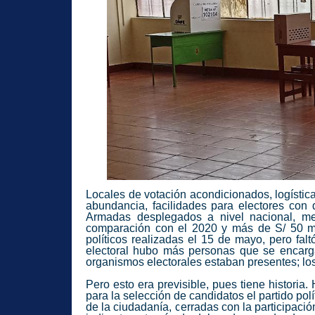
Locales de votación acondicionados, logístic
abundancia, facilidades para electores con
Armadas desplegados a nivel nacional, mesa
comparación con el 2020 y más de S/ 50 mill
políticos realizadas el 15 de mayo, pero falt
electoral hubo más personas que se encarga
organismos electorales estaban presentes; los 
Pero esto era previsible, pues tiene historia
para la selección de candidatos el partido pol
de la ciudadanía, cerradas con la participació