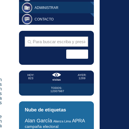
ADMINISTRAR
CONTACTO
HOY:
AYER:
823
1269
n
visitas
s
n
TODOS:
12007987
s
a
s
Nube de etiquetas
e
Alan García
APRA
n
Alianza Lima
a
campaña electoral