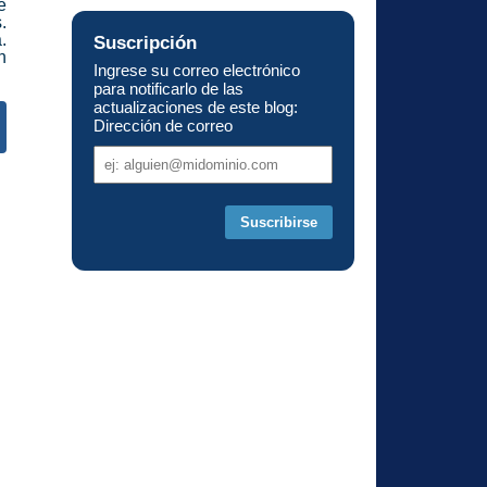
e
.
.
Suscripción
n
Ingrese su correo electrónico
para notificarlo de las
actualizaciones de este blog:
Dirección de correo
Dirección
s
de
correo