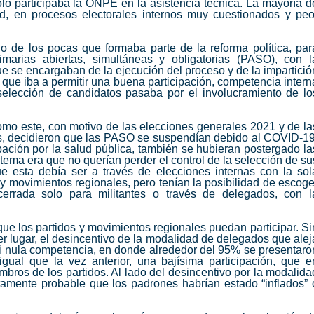
olo participaba la ONPE en la asistencia técnica. La mayoría d
ad, en procesos electorales internos muy cuestionados y peo
 de los pocas que formaba parte de la reforma política, par
marias abiertas, simultáneas y obligatorias (PASO), con l
ue se encargaban de la ejecución del proceso y de la impartició
o que iba a permitir una buena participación, competencia intern
 selección de candidatos pasaba por el involucramiento de lo
como este, con motivo de las elecciones generales 2021 y de la
s, decidieron que las PASO se suspendían debido al COVID-19
pación por la salud pública, también se hubieran postergado la
 tema era que no querían perder el control de la selección de su
e esta debía ser a través de elecciones internas con la sol
 y movimientos regionales, pero tenían la posibilidad de escoge
cerrada solo para militantes o través de delegados, con l
ue los partidos y movimientos regionales puedan participar. Si
er lugar, el desincentivo de la modalidad de delegados que alej
si nula competencia, en donde alrededor del 95% se presentaro
igual que la vez anterior, una bajísima participación, que e
bros de los partidos. Al lado del desincentivo por la modalida
ltamente probable que los padrones habrían estado “inflados” 