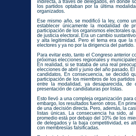
indirecta, a través de delegados, en donde s
los partidos optaban por la última modalid
organizados.
Ese mismo año, se modificó la ley, como uno
establecer únicamente la modalidad de pri
participación de los organismos electorales q
de justicia electoral. Era un cambio sustantiv
y alta legitimidad. Pero el tema era que la
electores y ya no por la dirigencia del partido.
Para evitar esto, tanto el Congreso anterior 
próximas elecciones regionales y municipale
En realidad, si se trataba de una real preocu
elecciones de abril y junio del año pasado. El
candidatos. En consecuencia, se decidió qu
participación de los miembros de los partidos
entre la modalidad, ya desaparecida, de 
presentación de candidaturas por listas.
Esto llevó a una compleja organización para q
embargo, los resultados fueron otros. En prim
de una decisión directa. Pero, además, la ca
listas únicas. La consecuencia ha sido, al 
promedio está por debajo del 10% de los miem
de delegados y la baja competitividad, es a
con membresías falsificadas.