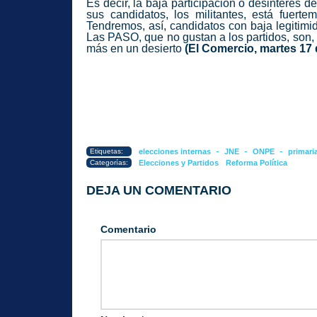
Es decir, la baja participación o desinterés 
sus candidatos, los militantes, está fuerte
Tendremos, así, candidatos con baja legitimid
Las PASO, que no gustan a los partidos, son,
más en un desierto
(El Comercio, martes 17
-
-
-
Etiquetas:
elecciones internas
JNE
ONPE
primari
Categorías:
Elecciones y Partidos
Reforma Política
DEJA UN COMENTARIO
Comentario