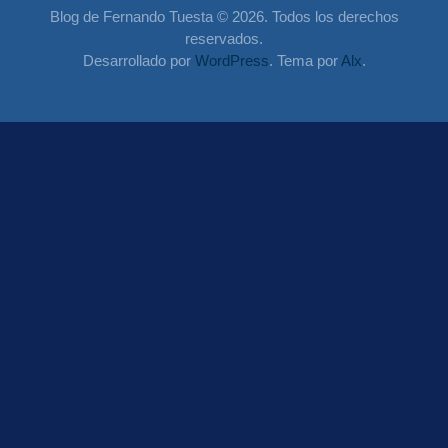
Blog de Fernando Tuesta © 2026. Todos los derechos
reservados.
Desarrollado por
WordPress
. Tema por
Alx
.