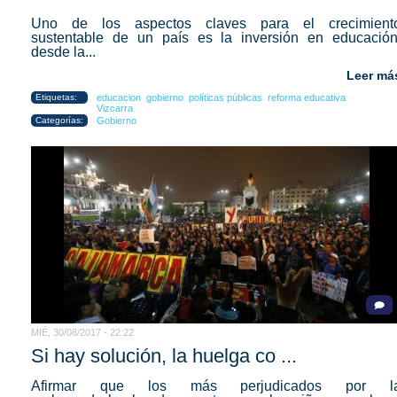
Uno de los aspectos claves para el crecimient
sustentable de un país es la inversión en educación
desde la...
Leer má
Etiquetas:
educacion
gobierno
políticas públicas
reforma educativa
Vizcarra
Categorías:
Gobierno
MIÉ, 30/08/2017 - 22:22
Si hay solución, la huelga co ...
Afirmar que los más perjudicados por l