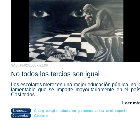
SÁB, 16/02/2008 - 21:09
No todos los tercios son igual ...
Los escolares merecen una mejor educación pública, no l
lamentable que se imparte mayoritariamente en el país
Casi todos...
Leer má
Etiquetas:
Chang
colegios
educacion
gobiernos aprista
tercio superior
Categorías:
Gobierno