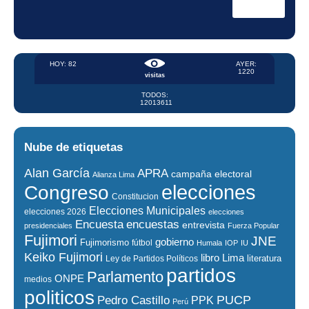
HOY: 82
AYER:
1220
visitas
TODOS:
12013611
Nube de etiquetas
Alan García
APRA
campaña electoral
Alianza Lima
elecciones
Congreso
Constitucion
Elecciones Municipales
elecciones 2026
elecciones
encuestas
Encuesta
entrevista
presidenciales
Fuerza Popular
Fujimori
JNE
gobierno
Fujimorismo
fútbol
Humala
IOP
IU
Keiko Fujimori
libro
Lima
literatura
Ley de Partidos Políticos
partidos
Parlamento
ONPE
medios
politicos
PUCP
Pedro Castillo
PPK
Perú