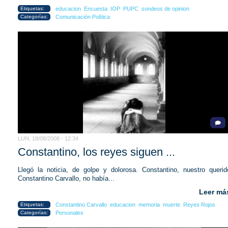
Etiquetas:
educacion
Encuesta
IOP
PUPC
sondeos de opinion
Categorías:
Comunicación Política
LUN, 18/08/2008 - 12:34
Constantino, los reyes siguen ...
Llegó la noticia, de golpe y dolorosa. Constantino, nuestro querid
Constantino Carvallo, no había...
Leer má
Etiquetas:
Constantino Carvallo
educacion
memoria
muerte
Reyes Rojos
Categorías:
Personales