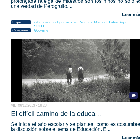
prolongada huelga de maestros son los niños no solo e
una verdad de Perogrullo,...
Leer má
Etiquetas:
educacion
huelga
maestros
Martens
Movadef
Patria Roja
SUTEP
Categorías:
Gobierno
VIE, 06/12/2013 - 18:23
El difícil camino de la educa ...
Se inicia el año escolar y se plantea, como es costumbre
la discusión sobre el tema de Educación. El...
Leer má