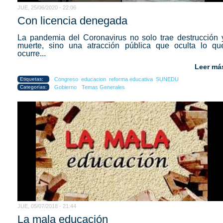
JUE, 25/06/2020 - 22:06
Con licencia denegada
La pandemia del Coronavirus no solo trae destrucción 
muerte, sino una atracción pública que oculta lo qu
ocurre...
Leer má
Etiquetas:
Congreso
educacion
reforma educativa
SUNEDU
Categorías:
Gobierno
Temas Generales
JUE, 05/07/2018 - 21:44
La mala educación