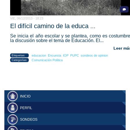
VIE, 06/12/2013 - 18:23
El difícil camino de la educa ...
Se inicia el año escolar y se plantea, como es costumbre
la discusión sobre el tema de Educación. El...
Leer má
Etiquetas:
educacion
Encuesta
IOP
PUPC
sondeos de opinion
Categorías:
Comunicación Política
INICIO
PERFIL
SONDEOS