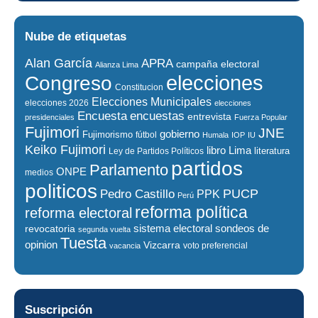
Nube de etiquetas
Alan García
APRA
campaña electoral
Alianza Lima
elecciones
Congreso
Constitucion
Elecciones Municipales
elecciones 2026
elecciones
encuestas
Encuesta
entrevista
presidenciales
Fuerza Popular
Fujimori
JNE
gobierno
Fujimorismo
fútbol
Humala
IOP
IU
Keiko Fujimori
libro
Lima
literatura
Ley de Partidos Políticos
partidos
Parlamento
ONPE
medios
politicos
PUCP
Pedro Castillo
PPK
Perú
reforma política
reforma electoral
sistema electoral
revocatoria
sondeos de
segunda vuelta
Tuesta
opinion
Vizcarra
voto preferencial
vacancia
Suscripción