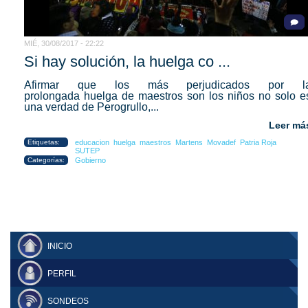
MIÉ, 30/08/2017 - 22:22
Si hay solución, la huelga co ...
Afirmar que los más perjudicados por l
prolongada huelga de maestros son los niños no solo e
una verdad de Perogrullo,...
Leer má
Etiquetas:
educacion
huelga
maestros
Martens
Movadef
Patria Roja
SUTEP
Categorías:
Gobierno
INICIO
PERFIL
SONDEOS