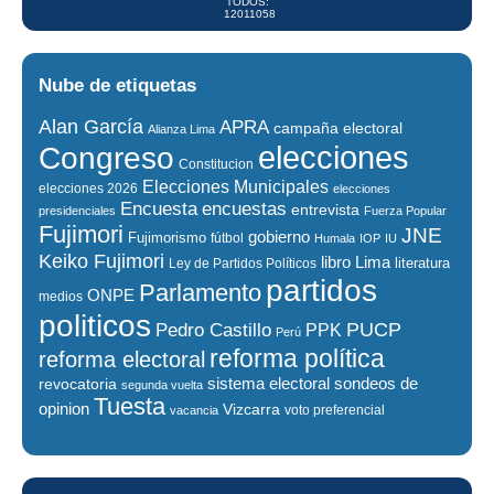
TODOS:
12011058
Nube de etiquetas
Alan García
APRA
campaña electoral
Alianza Lima
elecciones
Congreso
Constitucion
Elecciones Municipales
elecciones 2026
elecciones
encuestas
Encuesta
entrevista
presidenciales
Fuerza Popular
Fujimori
JNE
gobierno
Fujimorismo
fútbol
Humala
IOP
IU
Keiko Fujimori
libro
Lima
literatura
Ley de Partidos Políticos
partidos
Parlamento
ONPE
medios
politicos
PUCP
Pedro Castillo
PPK
Perú
reforma política
reforma electoral
sistema electoral
revocatoria
sondeos de
segunda vuelta
Tuesta
opinion
Vizcarra
voto preferencial
vacancia