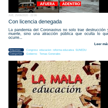
JUE, 25/06/2020 - 22:06
Con licencia denegada
La pandemia del Coronavirus no solo trae destrucción 
muerte, sino una atracción pública que oculta lo qu
ocurre...
Leer má
Etiquetas:
Congreso
educacion
reforma educativa
SUNEDU
Categorías:
Gobierno
Temas Generales