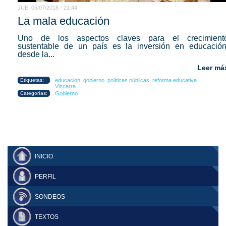
JUE, 05/07/2018 - 21:44
La mala educación
Uno de los aspectos claves para el crecimient
sustentable de un país es la inversión en educación
desde la...
Leer má
Etiquetas:
educacion
gobierno
políticas públicas
reforma educativa
Vizcarra
Categorías:
Gobierno
INICIO
PERFIL
SONDEOS
TEXTOS