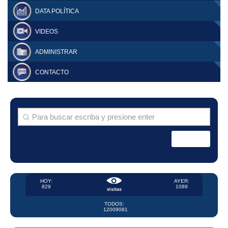
DATA POLÍTICA
VIDEOS
ADMINISTRAR
CONTACTO
HOY:
AYER:
829
1089
visitas
TODOS:
12009081