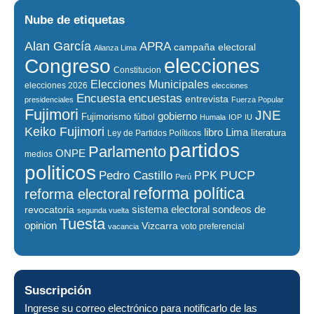
Nube de etiquetas
Alan García
APRA
campaña electoral
Alianza Lima
elecciones
Congreso
Constitucion
Elecciones Municipales
elecciones 2026
elecciones
encuestas
Encuesta
entrevista
presidenciales
Fuerza Popular
Fujimori
JNE
gobierno
Fujimorismo
fútbol
Humala
IOP
IU
Keiko Fujimori
libro
Lima
literatura
Ley de Partidos Políticos
partidos
Parlamento
ONPE
medios
politicos
PUCP
Pedro Castillo
PPK
Perú
reforma política
reforma electoral
sistema electoral
revocatoria
sondeos de
segunda vuelta
Tuesta
opinion
Vizcarra
voto preferencial
vacancia
Suscripción
Ingrese su correo electrónico para notificarlo de las