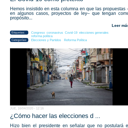
Hemos insistido en esta columna en que las propuestas 
en algunos casos, proyectos de ley– que tengan com
propósito...
Leer má
Etiquetas:
Congreso
coronavirus
Covid-19
elecciones generales
reforma política
Categorías:
Elecciones y Partidos
Reforma Política
JUE, 16/04/2020 - 12:16
¿Cómo hacer las elecciones d ...
Hizo bien el presidente en señalar que no postulará e