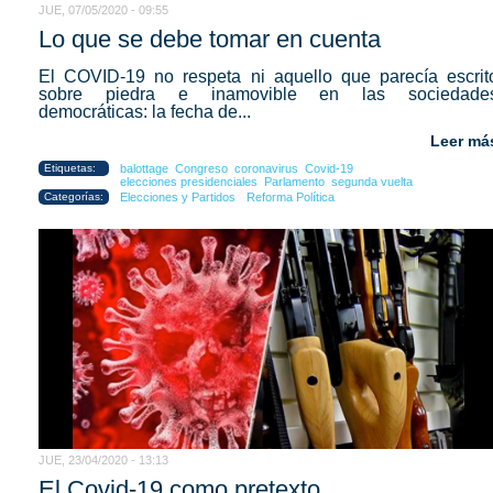
JUE, 07/05/2020 - 09:55
Lo que se debe tomar en cuenta
El COVID-19 no respeta ni aquello que parecía escrit
sobre piedra e inamovible en las sociedade
democráticas: la fecha de...
Leer má
Etiquetas:
balottage
Congreso
coronavirus
Covid-19
elecciones presidenciales
Parlamento
segunda vuelta
Categorías:
Elecciones y Partidos
Reforma Política
JUE, 23/04/2020 - 13:13
El Covid-19 como pretexto