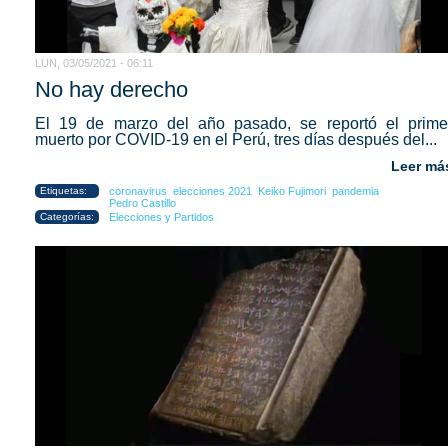
LUN, 03/05/2021 - 06:11
No hay derecho
El 19 de marzo del año pasado, se reportó el prime
muerto por COVID-19 en el Perú, tres días después del...
Leer má
Etiquetas:
coronavirus
elecciones 2021
Keiko Fujimori
pandemia
Pedro Castillo
Categorías:
Elecciones y Partidos