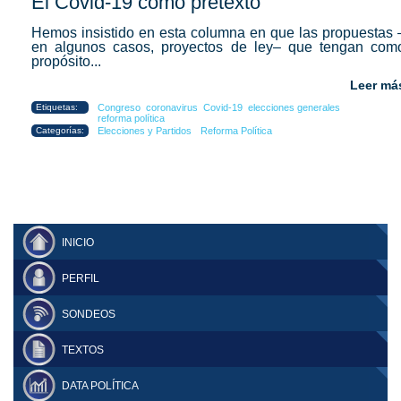
El Covid-19 como pretexto
Hemos insistido en esta columna en que las propuestas 
en algunos casos, proyectos de ley– que tengan com
propósito...
Leer má
Etiquetas:
Congreso
coronavirus
Covid-19
elecciones generales
reforma política
Categorías:
Elecciones y Partidos
Reforma Política
INICIO
PERFIL
SONDEOS
TEXTOS
DATA POLÍTICA