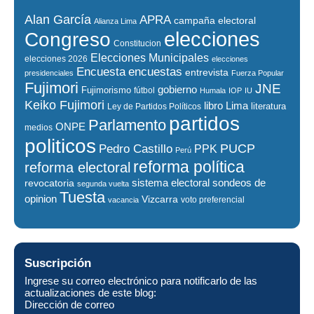
Alan García
APRA
campaña electoral
Alianza Lima
elecciones
Congreso
Constitucion
Elecciones Municipales
elecciones 2026
elecciones
encuestas
Encuesta
entrevista
presidenciales
Fuerza Popular
Fujimori
JNE
gobierno
Fujimorismo
fútbol
Humala
IOP
IU
Keiko Fujimori
libro
Lima
literatura
Ley de Partidos Políticos
partidos
Parlamento
ONPE
medios
politicos
PUCP
Pedro Castillo
PPK
Perú
reforma política
reforma electoral
sistema electoral
revocatoria
sondeos de
segunda vuelta
Tuesta
opinion
Vizcarra
voto preferencial
vacancia
Suscripción
Ingrese su correo electrónico para notificarlo de las
actualizaciones de este blog:
Dirección de correo