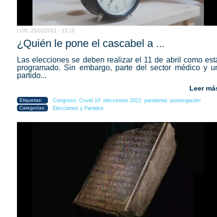
LUN, 25/01/2021 - 13:18
¿Quién le pone el cascabel a ...
Las elecciones se deben realizar el 11 de abril como est
programado. Sin embargo, parte del sector médico y u
partido...
Leer má
Etiquetas:
Congreso
Covid-19
elecciones 2021
pandemia
postergación
Categorías:
Elecciones y Partidos