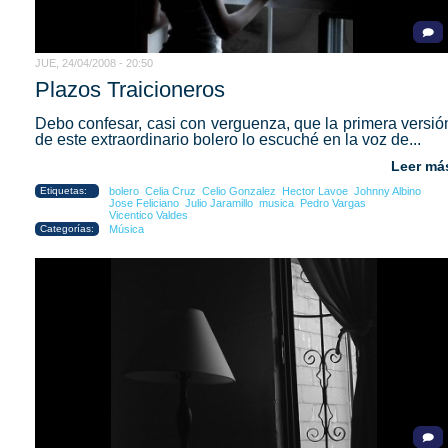
JUE, 24/04/2008 - 20:50
Plazos Traicioneros
Debo confesar, casi con verguenza, que la primera versió
de este extraordinario bolero lo escuché en la voz de...
Leer má
Etiquetas:
bolero
Celia Cruz
Celio Gonzalez
Hector Lavoe
Johnny Albino
Jose Feliciano
Julio Jaramillo
musica
Pedro Vargas
Vicentico Valdes
Categorías:
Música