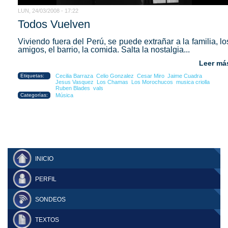
LUN, 24/03/2008 - 17:22
Todos Vuelven
Viviendo fuera del Perú, se puede extrañar a la familia, lo
amigos, el barrio, la comida. Salta la nostalgia...
Leer má
Etiquetas:
Cecilia Barraza
Celio Gonzalez
Cesar Miro
Jaime Cuadra
Jesus Vasquez
Los Chamas
Los Morochucos
musica criolla
Ruben Blades
vals
Categorías:
Música
INICIO
PERFIL
SONDEOS
TEXTOS