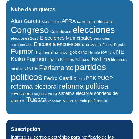
Nube de etiquetas
Alan García
APRA
campaña electoral
Alianza Lima
elecciones
Congreso
Constitucion
Elecciones Municipales
elecciones 2026
elecciones
encuestas
Encuesta
entrevista
presidenciales
Fuerza Popular
Fujimori
JNE
gobierno
Fujimorismo
fútbol
Humala
IOP
IU
Keiko Fujimori
libro
Lima
literatura
Ley de Partidos Políticos
partidos
Parlamento
ONPE
medios
politicos
PUCP
Pedro Castillo
PPK
Perú
reforma política
reforma electoral
sistema electoral
revocatoria
sondeos de
segunda vuelta
Tuesta
opinion
Vizcarra
voto preferencial
vacancia
Suscripción
Ingrese su correo electrónico para notificarlo de las