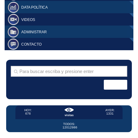
DATA POLÍTICA
VIDEOS
ADMINISTRAR
CONTACTO
HOY:
AYER:
676
1331
visitas
TODOS:
12012986