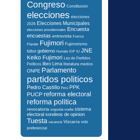
Congreso
Constitucion
elecciones
elecciones
Elecciones Municipales
2026
Encuesta
elecciones presidenciales
encuestas
entrevista
Fuerza
Fujimori
Fujimorismo
Popular
JNE
gobierno
fútbol
Humala
IOP
IU
Keiko Fujimori
Ley de Partidos
libro
Lima
literatura
Políticos
medios
Parlamento
ONPE
partidos politicos
Pedro Castillo
PPK
Perú
reforma electoral
PUCP
reforma política
sistema
revocatoria
segunda vuelta
electoral
sondeos de opinion
Tuesta
Vizcarra
voto
vacancia
preferencial