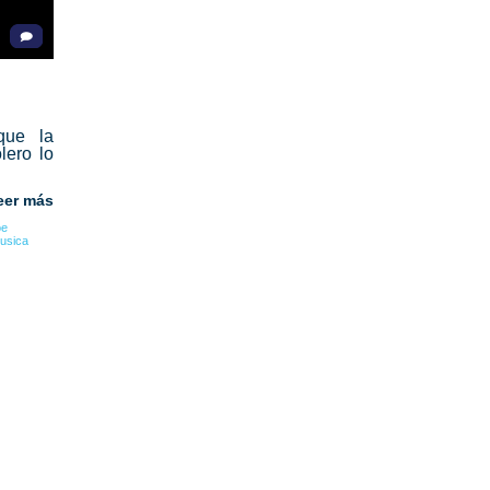
que la
lero lo
eer más
oe
usica