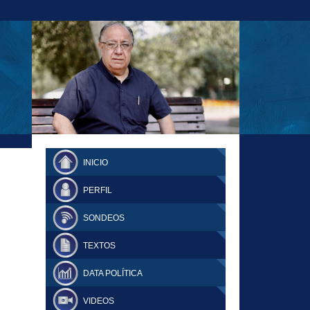
23-11-18 MAURICIO MALCA POPOVICH
FERNANDO TUESTA SUPLEMENTO
INICIO
DOMINGO
PERFIL
SONDEOS
TEXTOS
DATA POLÍTICA
VIDEOS