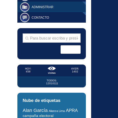
ADMINISTRAR
CONTACTO
HOY:
AYER:
458
1402
visitas
TODOS:
12010111
Nube de etiquetas
Alan García
APRA
Alianza Lima
campaña electoral