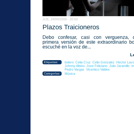
JUE, 24/04/2008 - 20:50
Plazos Traicioneros
Debo confesar, casi con verguenza, 
primera versión de este extraordinario bo
escuché en la voz de...
L
Etiquetas:
bolero
Celia Cruz
Celio Gonzalez
Hector Lav
Johnny Albino
Jose Feliciano
Julio Jaramillo
m
Pedro Vargas
Vicentico Valdes
Categorías:
Música