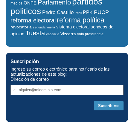
partidos
Parlamento
ONPE
medios
politicos
PUCP
Pedro Castillo
PPK
Perú
reforma política
reforma electoral
sistema electoral
revocatoria
sondeos de
segunda vuelta
Tuesta
opinion
Vizcarra
voto preferencial
vacancia
Suscripción
Ingrese su correo electrónico para notificarlo de las
actualizaciones de este blog:
Dirección de correo
Dirección
de
correo