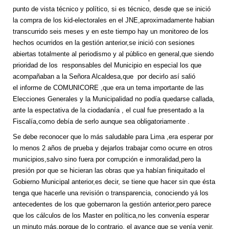
punto de vista técnico y político, si es técnico, desde que se inició
la compra de los kid-electorales en el JNE,aproximadamente habian
transcurrido seis meses y en este tiempo hay un monitoreo de los
hechos ocurridos en la gestión anterior,se inició con sesiones
abiertas totalmente al periodismo y al público en general,que siendo
prioridad de los responsables del Municipio en especial los que
acompañaban a la Señora Alcaldesa,que por decirlo así salió
el informe de COMUNICORE ,que era un tema importante de las
Elecciones Generales y la Municipalidad no podía quedarse callada,
ante la espectativa de la ciodadanía , el cual fue presentado a la
Fiscalía,como debía de serlo aunque sea obligatoriamente .
Se debe reconocer que lo más saludable para Lima ,era esperar por
lo menos 2 años de prueba y dejarlos trabajar como ocurre en otros
municipios,salvo sino fuera por corrupción e inmoralidad,pero la
presión por que se hicieran las obras que ya habían finiquitado el
Gobierno Municipal anterior,es decir, se tiene que hacer sin que ésta
tenga que hacerle una revisión o transparencia, conociendo yá los
antecedentes de los que gobernaron la gestión anterior,pero parece
que los cálculos de los Master en política,no les convenía esperar
un minuto más,porque de lo contrario, el avance que se venía venir,