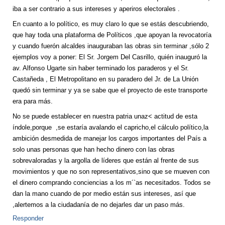
iba a ser contrario a sus intereses y aperiros electorales .
En cuanto a lo político, es muy claro lo que se estás descubriendo,
que hay toda una plataforma de Políticos ,que apoyan la revocatoría
y cuando fuerón alcaldes inauguraban las obras sin terminar ,sólo 2
ejemplos voy a poner: El Sr. Jorgem Del Casrillo, quién inauguró la
av. Alfonso Ugarte sin haber terminado los paraderos y el Sr.
Castañeda , El Metropolitano en su paradero del Jr. de La Unión
quedó sin terminar y ya se sabe que el proyecto de este transporte
era para más.
No se puede establecer en nuestra patria unaz< actitud de esta
índole,porque ,se estaría avalando el capricho,el cálculo político,la
ambición desmedida de manejar los cargos importantes del País a
solo unas personas que han hecho dinero con las obras
sobrevaloradas y la argolla de líderes que están al frente de sus
movimientos y que no son representativos,sino que se mueven con
el dinero comprando conciencias a los m´`as necesitados. Todos se
dan la mano cuando de por medio están sus intereses, así que
,alertemos a la ciudadanía de no dejarles dar un paso más.
Responder