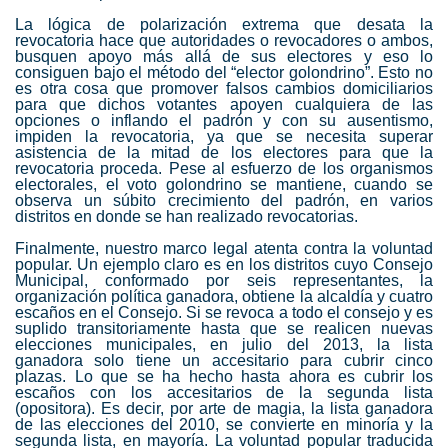
La lógica de polarización extrema que desata la
revocatoria hace que autoridades o revocadores o ambos,
busquen apoyo más allá de sus electores y eso lo
consiguen bajo el método del “elector golondrino”. Esto no
es otra cosa que promover falsos cambios domiciliarios
para que dichos votantes apoyen cualquiera de las
opciones o inflando el padrón y con su ausentismo,
impiden la revocatoria, ya que se necesita superar
asistencia de la mitad de los electores para que la
revocatoria proceda. Pese al esfuerzo de los organismos
electorales, el voto golondrino se mantiene, cuando se
observa un súbito crecimiento del padrón, en varios
distritos en donde se han realizado revocatorias.
Finalmente, nuestro marco legal atenta contra la voluntad
popular. Un ejemplo claro es en los distritos cuyo Consejo
Municipal, conformado por seis representantes, la
organización política ganadora, obtiene la alcaldía y cuatro
escaños en el Consejo. Si se revoca a todo el consejo y es
suplido transitoriamente hasta que se realicen nuevas
elecciones municipales, en julio del 2013, la lista
ganadora solo tiene un accesitario para cubrir cinco
plazas. Lo que se ha hecho hasta ahora es cubrir los
escaños con los accesitarios de la segunda lista
(opositora). Es decir, por arte de magia, la lista ganadora
de las elecciones del 2010, se convierte en minoría y la
segunda lista, en mayoría. La voluntad popular traducida