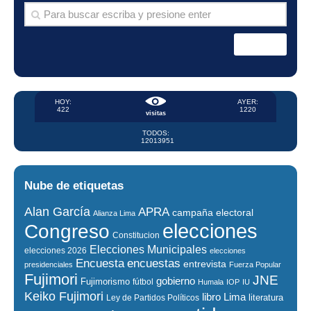
HOY:
AYER:
422
1220
visitas
TODOS:
12013951
Nube de etiquetas
Alan García
APRA
campaña electoral
Alianza Lima
elecciones
Congreso
Constitucion
Elecciones Municipales
elecciones 2026
elecciones
encuestas
Encuesta
entrevista
presidenciales
Fuerza Popular
Fujimori
JNE
gobierno
Fujimorismo
fútbol
Humala
IOP
IU
Keiko Fujimori
libro
Lima
literatura
Ley de Partidos Políticos