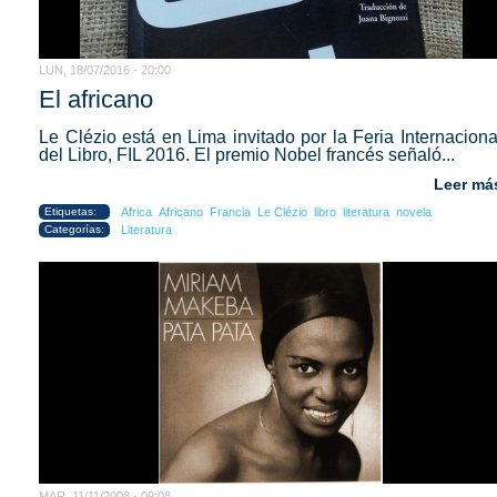
LUN, 18/07/2016 - 20:00
El africano
Le Clézio está en Lima invitado por la Feria Internaciona
del Libro, FIL 2016. El premio Nobel francés señaló...
Leer má
Etiquetas:
Africa
Africano
Francia
Le Clézio
libro
literatura
novela
Categorías:
Literatura
MAR, 11/11/2008 - 09:08