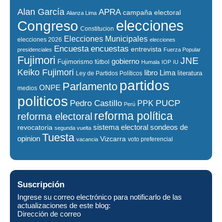
Alan García
APRA
campaña electoral
Alianza Lima
elecciones
Congreso
Constitucion
Elecciones Municipales
elecciones 2026
elecciones
encuestas
Encuesta
entrevista
presidenciales
Fuerza Popular
Fujimori
JNE
gobierno
Fujimorismo
fútbol
Humala
IOP
IU
Keiko Fujimori
libro
Lima
literatura
Ley de Partidos Políticos
partidos
Parlamento
ONPE
medios
politicos
PUCP
Pedro Castillo
PPK
Perú
reforma política
reforma electoral
sistema electoral
revocatoria
sondeos de
segunda vuelta
Tuesta
opinion
Vizcarra
voto preferencial
vacancia
Suscripción
Ingrese su correo electrónico para notificarlo de las
actualizaciones de este blog:
Dirección de correo