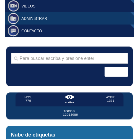
VIDEOS
ADMINISTRAR
CONTACTO
HOY:
AYER:
776
1331
visitas
TODOS:
12013086
Nube de etiquetas