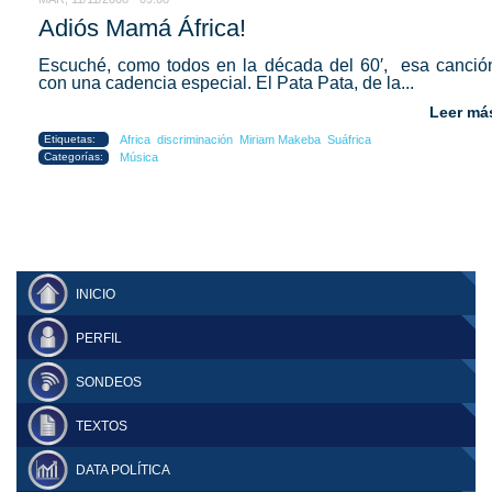
Adiós Mamá África!
Escuché, como todos en la década del 60′, esa canció
con una cadencia especial. El Pata Pata, de la...
Leer má
Etiquetas:
Africa
discriminación
Miriam Makeba
Suáfrica
Categorías:
Música
INICIO
PERFIL
SONDEOS
TEXTOS
DATA POLÍTICA