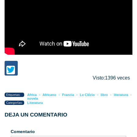
Visto:1396 veces
-
-
-
-
-
-
Etiquetas:
Africa
Africano
Francia
Le Clézio
libro
literatura
novela
Categorías:
Literatura
DEJA UN COMENTARIO
Comentario