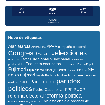
HOY:
AYER:
1271
1402
visitas
TODOS:
12010924
Nube de etiquetas
Alan García
APRA
campaña electoral
Alianza Lima
elecciones
Congreso
Constitucion
Elecciones Municipales
elecciones 2026
elecciones
encuestas
Encuesta
entrevista
presidenciales
Fuerza Popular
Fujimori
JNE
gobierno
Fujimorismo
fútbol
Humala
IOP
IU
Keiko Fujimori
libro
Lima
literatura
Ley de Partidos Políticos
partidos
Parlamento
ONPE
medios
politicos
PUCP
Pedro Castillo
PPK
Perú
reforma política
reforma electoral
sistema electoral
revocatoria
sondeos de
segunda vuelta