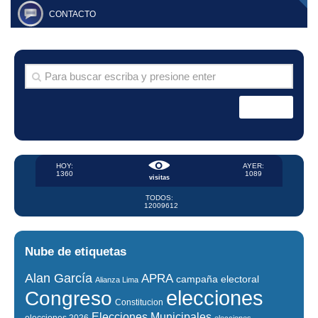
CONTACTO
HOY:
AYER:
1360
1089
visitas
TODOS:
12009612
Nube de etiquetas
Alan García
APRA
campaña electoral
Alianza Lima
elecciones
Congreso
Constitucion
Elecciones Municipales