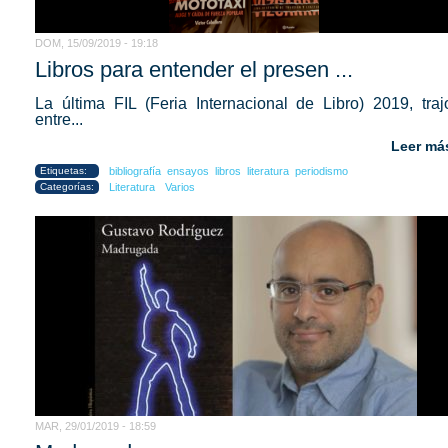
DOM, 15/09/2019 - 19:18
Libros para entender el presen ...
La última FIL (Feria Internacional de Libro) 2019, traj
entre...
Leer má
Etiquetas:
bibliografía
ensayos
libros
literatura
periodismo
Categorías:
Literatura
Varios
MAR, 29/01/2019 - 18:59