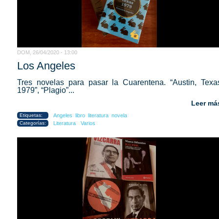
DOM, 26/04/2020 - 13:00
Los Angeles
Tres novelas para pasar la Cuarentena. “Austin, Texa
1979”, “Plagio”...
Leer má
Etiquetas:
Angeles
libro
literatura
novela
Categorías:
Literatura
Varios