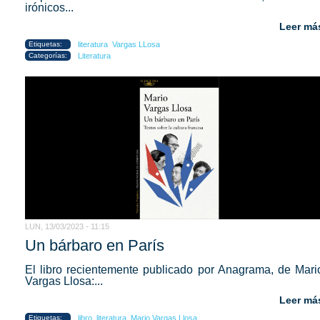
irónicos...
Leer má
Etiquetas:
literatura
Vargas LLosa
Categorías:
Literatura
LUN, 13/03/2023 - 11:15
Un bárbaro en París
El libro recientemente publicado por Anagrama, de Mari
Vargas Llosa:...
Leer má
Etiquetas:
libro
literatura
Mario Vargas Llosa