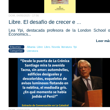
DOM, 04/05/2025 - 17:56
Libre. El desafío de crecer e ...
Lea Ypi, destacada profesora de la London School o
Economics...
Leer má
Etiquetas:
Albania
Libre
Libro. Novela
literatura
Ypi
Categorías:
Literatura
DOM, 13/04/2025 - 17:38