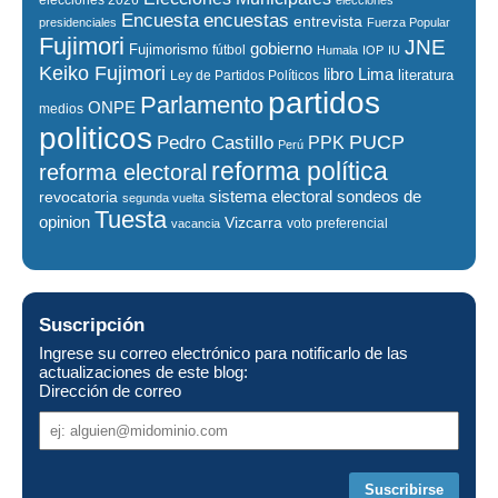
elecciones 2026
elecciones
encuestas
Encuesta
entrevista
presidenciales
Fuerza Popular
Fujimori
JNE
gobierno
Fujimorismo
fútbol
Humala
IOP
IU
Keiko Fujimori
libro
Lima
literatura
Ley de Partidos Políticos
partidos
Parlamento
ONPE
medios
politicos
PUCP
Pedro Castillo
PPK
Perú
reforma política
reforma electoral
sistema electoral
revocatoria
sondeos de
segunda vuelta
Tuesta
opinion
Vizcarra
voto preferencial
vacancia
Suscripción
Ingrese su correo electrónico para notificarlo de las
actualizaciones de este blog:
Dirección de correo
Dirección
de
correo