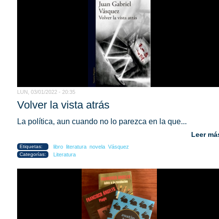
LUN, 03/01/2022 - 20:35
Volver la vista atrás
La política, aun cuando no lo parezca en la que...
Leer má
Etiquetas:
libro
literatura
novela
Vásquez
Categorías:
Literatura