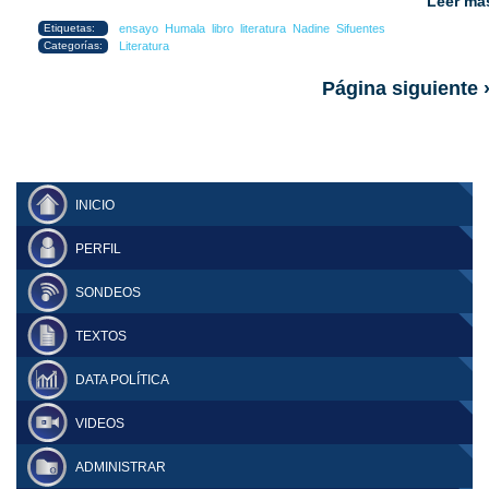
Leer má
Etiquetas:
ensayo
Humala
libro
literatura
Nadine
Sifuentes
Categorías:
Literatura
Página siguiente 
INICIO
PERFIL
SONDEOS
TEXTOS
DATA POLÍTICA
VIDEOS
ADMINISTRAR