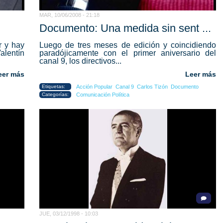
MAR, 10/06/2008 - 21:18
Documento: Una medida sin sent ...
r y hay
Luego de tres meses de edición y coincidiendo
lentín
paradójicamente con el primer aniversario del
canal 9, los directivos...
eer más
Leer más
Etiquetas:
Acción Popular
Canal 9
Carlos Tizón
Documento
Categorías:
Comunicación Política
JUE, 03/12/1998 - 10:03