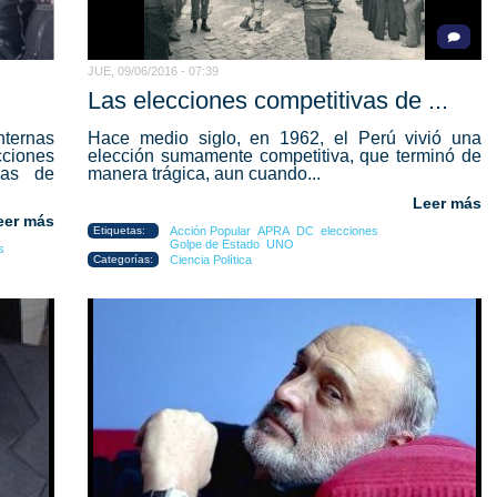
JUE, 09/06/2016 - 07:39
Las elecciones competitivas de ...
ternas
Hace medio siglo, en 1962, el Perú vivió una
cciones
elección sumamente competitiva, que terminó de
ias de
manera trágica, aun cuando...
Leer más
eer más
Etiquetas:
Acción Popular
APRA
DC
elecciones
Golpe de Estado
UNO
s
Categorías:
Ciencia Política