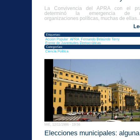
La Convivencia del APRA con el pr
determinó la emergencia de n
organizaciones políticas, muchas de ellas..
Le
Etiquetas:
Acción Popular
APRA
Fernando Belaúnde Terry
Frente de Juventudes Democráticas
Categorías:
Ciencia Política
MIÉ, 12/11/1986 - 19:56
Elecciones municipales: alguna 