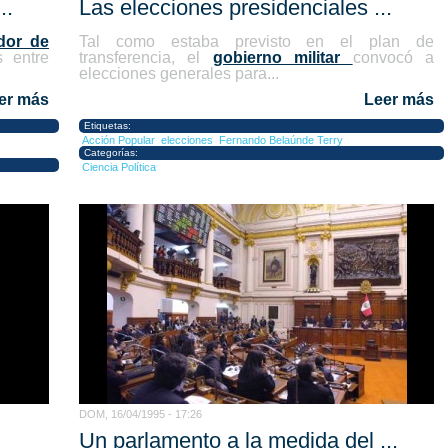
..
Las elecciones presidenciales ...
ador de
Tal como estaba previsto en el plan de
 entre
transferencia, el
gobierno militar
convocó a
elecciones generales para...
er más
Leer más
Etiquetas:
Acción Popular
elecciones
Fernando Belaúnde Terry
Categorías:
Ciencia Política
DOM, 16/04/1995 - 17:26
Un parlamento a la medida del ...