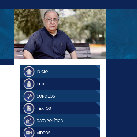
23-11-18 MAURICIO MALCA POPOVICH
FERNANDO TUESTA SUPLEMENTO
INICIO
DOMINGO
PERFIL
SONDEOS
TEXTOS
DATA POLÍTICA
VIDEOS