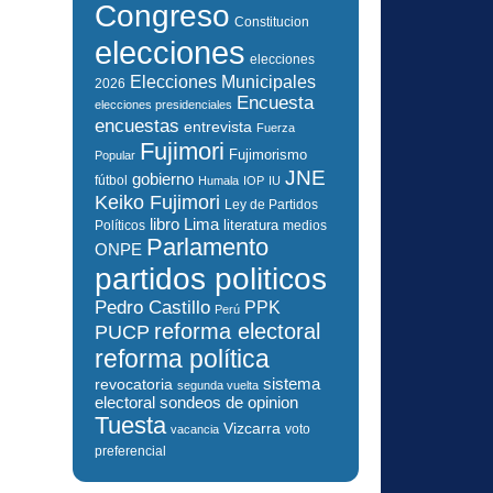
Congreso
Constitucion
elecciones
elecciones
Elecciones Municipales
2026
Encuesta
elecciones presidenciales
encuestas
entrevista
Fuerza
Fujimori
Fujimorismo
Popular
JNE
gobierno
fútbol
Humala
IOP
IU
Keiko Fujimori
Ley de Partidos
libro
Lima
literatura
Políticos
medios
Parlamento
ONPE
partidos politicos
Pedro Castillo
PPK
Perú
reforma electoral
PUCP
reforma política
sistema
revocatoria
segunda vuelta
electoral
sondeos de opinion
Tuesta
Vizcarra
voto
vacancia
preferencial