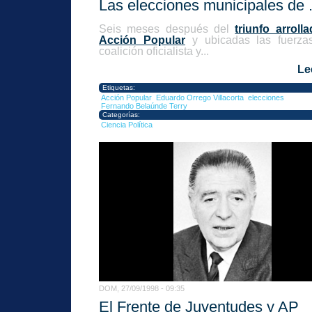
Las elecciones municipales de .
Seis meses después del
triunfo arroll
Acción Popular
y ubicadas las fuerzas
coalición oficialista y...
Le
Etiquetas:
Acción Popular
Eduardo Orrego Villacorta
elecciones
Fernando Belaúnde Terry
Categorías:
Ciencia Política
DOM, 27/09/1998 - 09:35
El Frente de Juventudes y AP