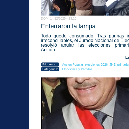
DOM, 14/12/2025 - 23:20
Enterraron la lampa
Todo quedó consumado. Tras pugnas in
irreconciliables, el Jurado Nacional de Ele
resolvió anular las elecciones primar
Acción...
L
Etiquetas:
Acción Popular
elecciones 2026
JNE
primaria
Categorías:
Elecciones y Partidos