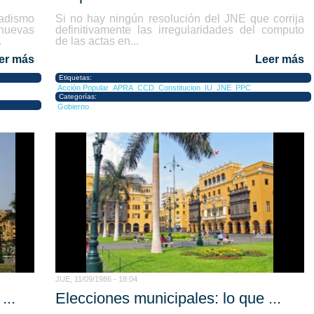
adismo
Si no hay ningún resolución del JNE que corrija
uevas
definitivamente las irregularidades del computo
.
de las actas en...
er más
Leer más
Etiquetas:
Acción Popular
APRA
CCD
Constitucion
IU
JNE
PPC
Categorías:
Gobierno
JUE, 11/09/1986 - 18:04
...
Elecciones municipales: lo que ...