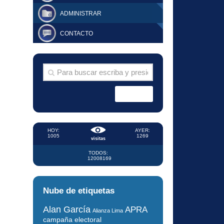
ADMINISTRAR
CONTACTO
HOY:
AYER:
1005
1269
visitas
TODOS:
12008169
Nube de etiquetas
Alan García
APRA
Alianza Lima
campaña electoral