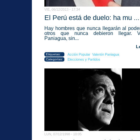
VIE, 06/12/2013 - 17:34
El Perú está de duelo: ha mu ...
Hay hombres que nunca llegarán al pode
otros que nunca debieron llegar. Va
Paniagua, sin...
L
Etiquetas:
Acción Popular
Valentín Paniagua
Categorías:
Elecciones y Partidos
LUN, 07/12/1998 - 10:05